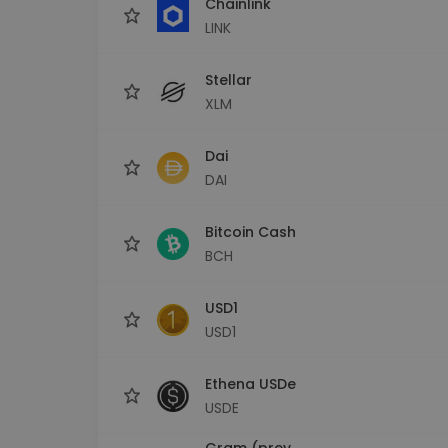
Chainlink
LINK
Stellar
XLM
Dai
DAI
Bitcoin Cash
BCH
USD1
USD1
Ethena USDe
USDE
Gram (prev.