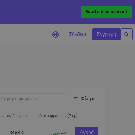
Read announcement
Σύνδεση
Εγγραφή
ιήσεις Τιμών
ώσεις τιμών σε πραγματικό
ια τα αγαπημένα σας διακριτικά
ύνηση επενδύσεων
ψτε επενδυτικές ευκαιρίες
Φίλτρα
ση χαρτοφυλακίου
 πληροφορίες για βέλτιστη
ση
κος των 24 ωρών
Διάγραμμα τιμής (7 ημ)
Αγορά
18.8B €