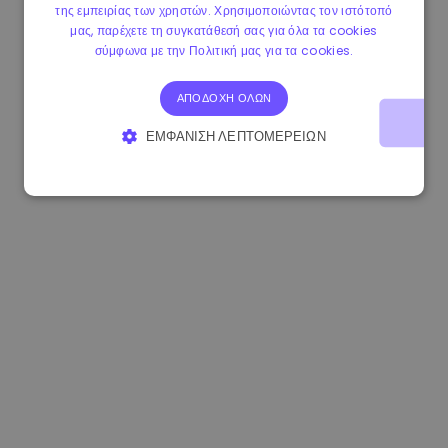
της εμπειρίας των χρηστών. Χρησιμοποιώντας τον ιστότοπό
1.170000 €
-1.80%
3.2B €
μας, παρέχετε τη συγκατάθεσή σας για όλα τα cookies
σύμφωνα με την Πολιτική μας για τα cookies.
ΑΠΟΔΟΧΉ ΌΛΩΝ
ΕΜΦΆΝΙΣΗ ΛΕΠΤΟΜΕΡΕΙΏΝ
ΑΠΟΛΎΤΩΣ ΑΠΑΡΑΊΤΗΤΑ
ΑΠΌΔΟΣΗΣ
ΣΤΌΧΕΥΣΗΣ
ΛΕΙΤΟΥΡΓΙΚΌΤΗΤΑΣ