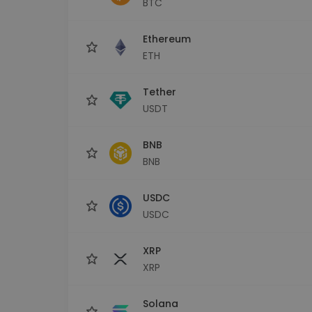
BTC
Εξερεύνηση επενδύσεω
Βρες τη δική σου crypto στ
Ethereum
ETH
Tether
USDT
BNB
BNB
USDC
USDC
XRP
XRP
Solana