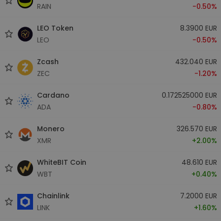
RAIN
-0.50%
LEO Token
8.3900 EUR
LEO
-0.50%
Zcash
432.040 EUR
ZEC
-1.20%
Cardano
0.172525000 EUR
ADA
-0.80%
Monero
326.570 EUR
XMR
+2.00%
WhiteBIT Coin
48.610 EUR
WBT
+0.40%
Chainlink
7.2000 EUR
LINK
+1.60%