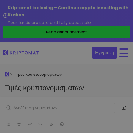
Kriptomat is closing – Continue crypto investing with
Kraken.
Your funds are safe and fully accessible.
Read announcement
Εγγραφή
Τιμές κρυπτονομισμάτων
Τιμές κρυπτονομισμάτων