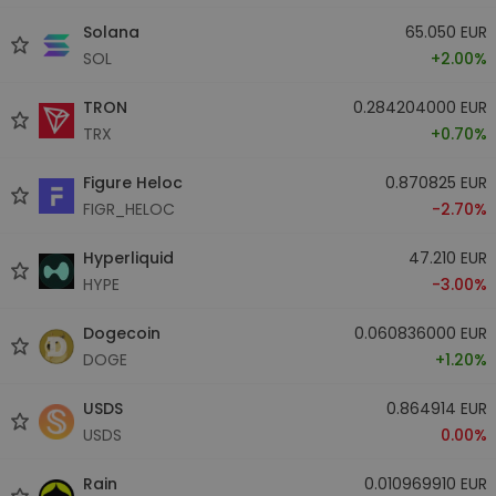
Solana
65.050 EUR
SOL
+2.00%
TRON
0.284204000 EUR
TRX
+0.70%
Figure Heloc
0.870825 EUR
FIGR_HELOC
-2.70%
Hyperliquid
47.210 EUR
HYPE
-3.00%
Dogecoin
0.060836000 EUR
DOGE
+1.20%
USDS
0.864914 EUR
USDS
0.00%
Rain
0.010969910 EUR