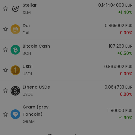
Stellar
0.141404000 EUR
XLM
+1.40%
Dai
0.865002 EUR
DAI
0.00%
Bitcoin Cash
187.260 EUR
BCH
+0.50%
USD1
0.864902 EUR
USD1
0.00%
Ethena USDe
0.864733 EUR
USDE
0.00%
Gram (prev.
1.180000 EUR
Toncoin)
+1.90%
GRAM