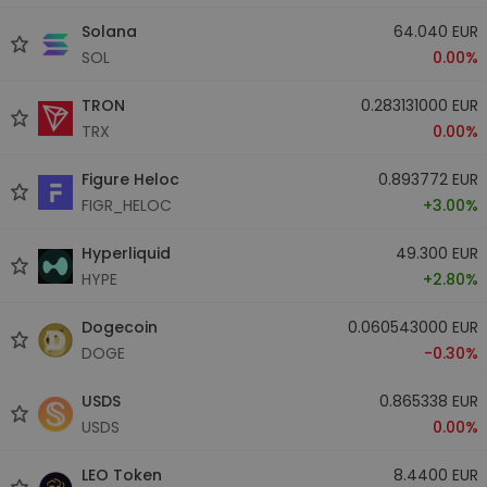
Solana
64.040 EUR
SOL
0.00%
TRON
0.283131000 EUR
TRX
0.00%
Figure Heloc
0.893772 EUR
FIGR_HELOC
+3.00%
Hyperliquid
49.300 EUR
HYPE
+2.80%
Dogecoin
0.060543000 EUR
DOGE
-0.30%
USDS
0.865338 EUR
USDS
0.00%
LEO Token
8.4400 EUR