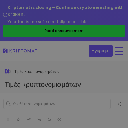
Kriptomat is closing – Continue crypto investing with
Kraken.
Your funds are safe and fully accessible.
Read announcement
Εγγραφή
Τιμές κρυπτονομισμάτων
Τιμές κρυπτονομισμάτων