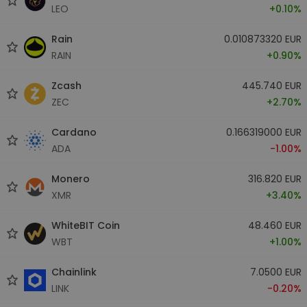
LEO
+0.10%
Rain
0.010873320 EUR
RAIN
+0.90%
Zcash
445.740 EUR
ZEC
+2.70%
Cardano
0.166319000 EUR
ADA
-1.00%
Monero
316.820 EUR
XMR
+3.40%
WhiteBIT Coin
48.460 EUR
WBT
+1.00%
Chainlink
7.0500 EUR
LINK
-0.20%