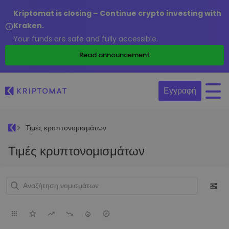
Kriptomat is closing – Continue crypto investing with
Kraken.
Your funds are safe and fully accessible.
Read announcement
Εγγραφή
Τιμές κρυπτονομισμάτων
Τιμές κρυπτονομισμάτων