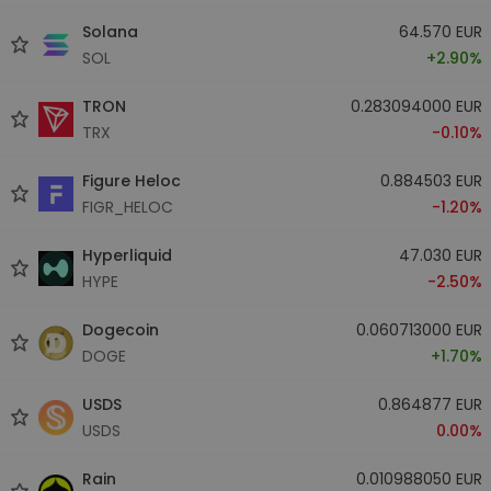
Solana
64.570 EUR
SOL
+2.90%
TRON
0.283094000 EUR
TRX
-0.10%
Figure Heloc
0.884503 EUR
FIGR_HELOC
-1.20%
Hyperliquid
47.030 EUR
HYPE
-2.50%
Dogecoin
0.060713000 EUR
DOGE
+1.70%
USDS
0.864877 EUR
USDS
0.00%
Rain
0.010988050 EUR