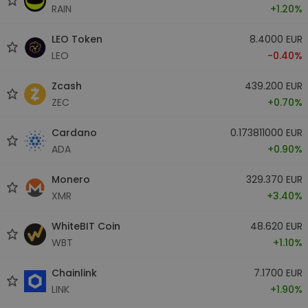
RAIN
+1.20%
LEO Token
8.4000 EUR
LEO
-0.40%
Zcash
439.200 EUR
ZEC
+0.70%
Cardano
0.173811000 EUR
ADA
+0.90%
Monero
329.370 EUR
XMR
+3.40%
WhiteBIT Coin
48.620 EUR
WBT
+1.10%
Chainlink
7.1700 EUR
LINK
+1.90%