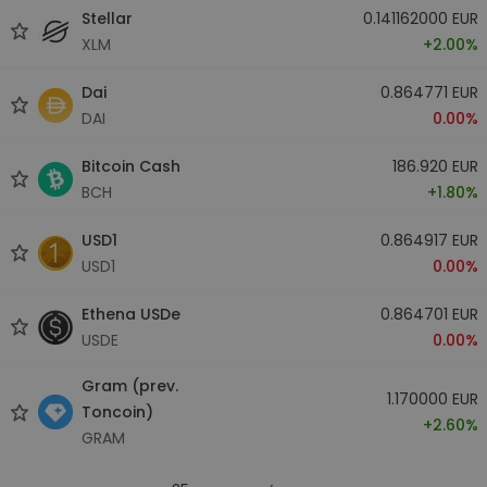
Stellar
0.141162000 EUR
XLM
+2.00%
Dai
0.864771 EUR
DAI
0.00%
Bitcoin Cash
186.920 EUR
BCH
+1.80%
USD1
0.864917 EUR
USD1
0.00%
Ethena USDe
0.864701 EUR
USDE
0.00%
Gram (prev.
1.170000 EUR
Toncoin)
+2.60%
GRAM