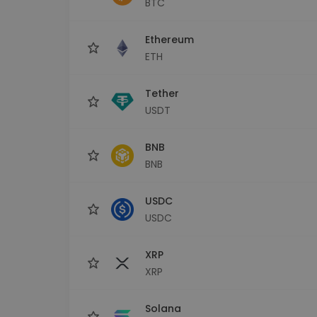
BTC
Εξερεύνηση επενδύσεω
Βρες τη δική σου crypto στ
Ethereum
ETH
Tether
USDT
BNB
BNB
USDC
USDC
XRP
XRP
Solana