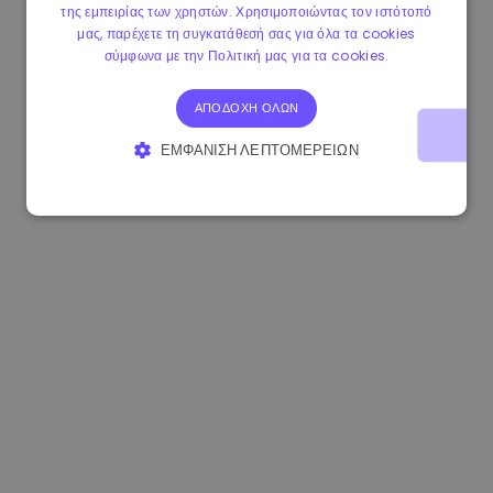
της εμπειρίας των χρηστών. Χρησιμοποιώντας τον ιστότοπό
1.160000 €
-3.00%
3.2B €
μας, παρέχετε τη συγκατάθεσή σας για όλα τα cookies
σύμφωνα με την Πολιτική μας για τα cookies.
ΑΠΟΔΟΧΉ ΌΛΩΝ
ΕΜΦΆΝΙΣΗ ΛΕΠΤΟΜΕΡΕΙΏΝ
ΑΠΟΛΎΤΩΣ ΑΠΑΡΑΊΤΗΤΑ
ΑΠΌΔΟΣΗΣ
ΣΤΌΧΕΥΣΗΣ
ΛΕΙΤΟΥΡΓΙΚΌΤΗΤΑΣ