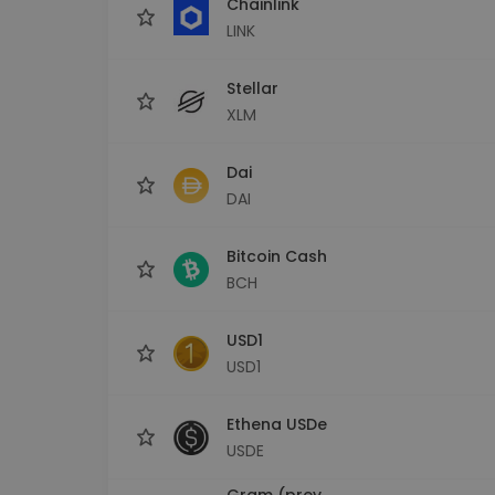
Chainlink
LINK
Stellar
XLM
Dai
DAI
Bitcoin Cash
BCH
USD1
USD1
Ethena USDe
USDE
Gram (prev.