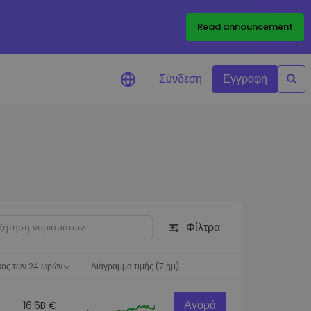
Read announcement
Σύνδεση
Εγγραφή
ιήσεις Τιμών
ώσεις τιμών σε πραγματικό
ια τα αγαπημένα σας διακριτικά
ύνηση επενδύσεων
ψτε επενδυτικές ευκαιρίες
Φίλτρα
ση χαρτοφυλακίου
 πληροφορίες για βέλτιστη
ση
κος των 24 ωρών
Διάγραμμα τιμής (7 ημ)
Αγορά
16.6B €