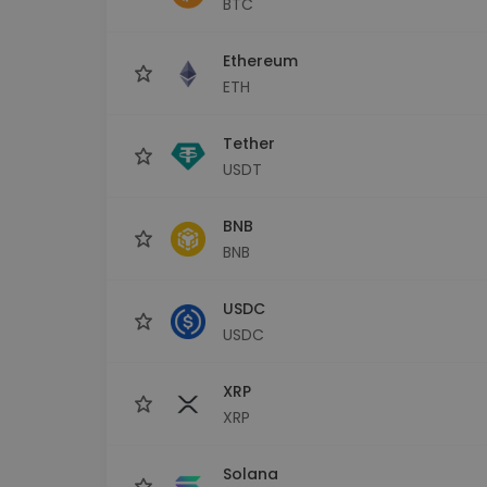
BTC
Εξερεύνηση επενδύσεω
Βρες τη δική σου crypto στ
Ethereum
ETH
Tether
USDT
BNB
BNB
USDC
USDC
XRP
XRP
Solana