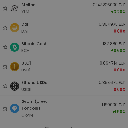
Stellar
0.143206000 EUR
XLM
+3.20%
Dai
0.864975 EUR
DAI
0.00%
Bitcoin Cash
187.880 EUR
BCH
+0.60%
USD1
0.864714 EUR
USD1
0.00%
Ethena USDe
0.864672 EUR
USDE
0.00%
Gram (prev.
1.180000 EUR
Toncoin)
+1.50%
GRAM