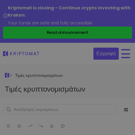
Kriptomat is closing – Continue crypto investing with
Kraken.
Your funds are safe and fully accessible.
Read announcement
Εγγραφή
Τιμές κρυπτονομισμάτων
Τιμές κρυπτονομισμάτων