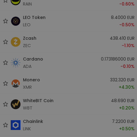
RAIN
-0.60%
LEO Token
8.4000 EUR
LEO
-0.50%
Zcash
438.410 EUR
ZEC
-1.10%
Cardano
0.173186000 EUR
ADA
-0.10%
Monero
332.320 EUR
XMR
+4.30%
WhiteBIT Coin
48.690 EUR
WBT
+0.20%
Chainlink
7.2200 EUR
LINK
+0.50%