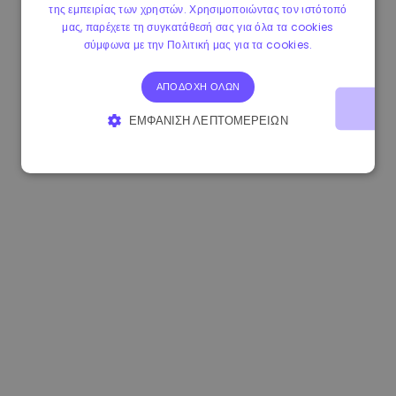
της εμπειρίας των χρηστών. Χρησιμοποιώντας τον ιστότοπό
0.867648 €
0.00%
3.4B €
μας, παρέχετε τη συγκατάθεσή σας για όλα τα cookies
σύμφωνα με την Πολιτική μας για τα cookies.
ΑΠΟΔΟΧΉ ΌΛΩΝ
ΕΜΦΆΝΙΣΗ ΛΕΠΤΟΜΕΡΕΙΏΝ
ΑΠΟΛΎΤΩΣ ΑΠΑΡΑΊΤΗΤΑ
ΑΠΌΔΟΣΗΣ
ΣΤΌΧΕΥΣΗΣ
ΛΕΙΤΟΥΡΓΙΚΌΤΗΤΑΣ