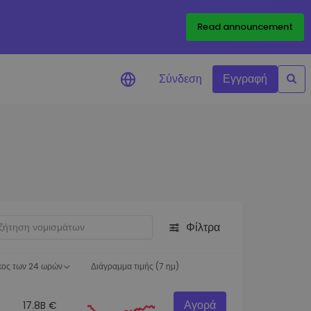
Read announcement
Σύνδεση
Εγγραφή
ιήσεις Τιμών
ώσεις τιμών σε πραγματικό
ια τα αγαπημένα σας διακριτικά
ύνηση επενδύσεων
ψτε επενδυτικές ευκαιρίες
Φίλτρα
ση χαρτοφυλακίου
 πληροφορίες για βέλτιστη
ση
κος των 24 ωρών
Διάγραμμα τιμής (7 ημ)
Αγορά
17.8B €