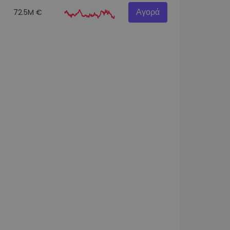
Αγορά
72.5M €