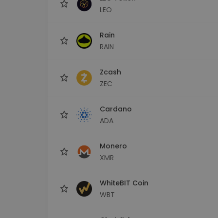
LEO
Rain
RAIN
Zcash
ZEC
Cardano
ADA
Monero
XMR
WhiteBIT Coin
WBT