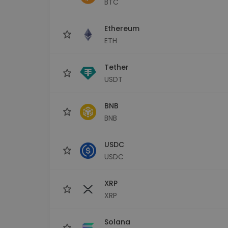
BTC
Εξερεύνηση επενδύσεω
Βρες τη δική σου crypto στ
Ethereum
ETH
Tether
USDT
BNB
BNB
USDC
USDC
XRP
XRP
Solana