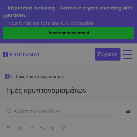
Kriptomat is closing – Continue crypto investing with
Kraken.
Your funds are safe and fully accessible.
Read announcement
Εγγραφή
Τιμές κρυπτονομισμάτων
Τιμές κρυπτονομισμάτων