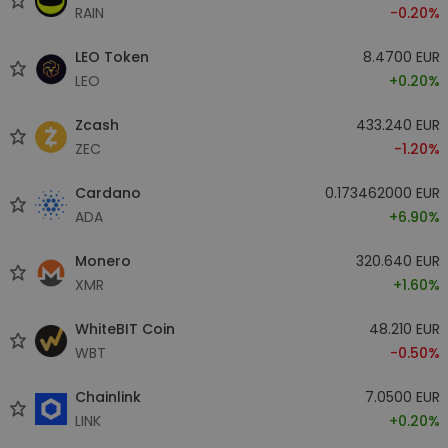
RAIN
-0.20%
LEO Token
8.4700 EUR
LEO
+0.20%
Zcash
433.240 EUR
ZEC
-1.20%
Cardano
0.173462000 EUR
ADA
+6.90%
Monero
320.640 EUR
XMR
+1.60%
WhiteBIT Coin
48.210 EUR
WBT
-0.50%
Chainlink
7.0500 EUR
LINK
+0.20%