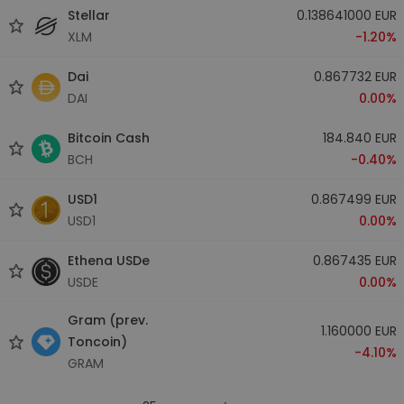
Stellar
0.138641000 EUR
XLM
-1.20%
Dai
0.867732 EUR
DAI
0.00%
Bitcoin Cash
184.840 EUR
BCH
-0.40%
USD1
0.867499 EUR
USD1
0.00%
Ethena USDe
0.867435 EUR
USDE
0.00%
Gram (prev.
1.160000 EUR
Toncoin)
-4.10%
GRAM