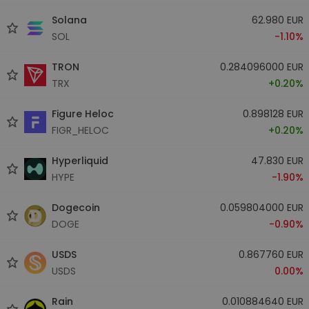
Solana
62.980 EUR
SOL
-1.10%
TRON
0.284096000 EUR
TRX
+0.20%
Figure Heloc
0.898128 EUR
FIGR_HELOC
+0.20%
Hyperliquid
47.830 EUR
HYPE
-1.90%
Dogecoin
0.059804000 EUR
DOGE
-0.90%
USDS
0.867760 EUR
USDS
0.00%
Rain
0.010884640 EUR