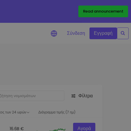
Read announcement
Σύνδεση
Εγγραφή
ιήσεις Τιμών
ώσεις τιμών σε πραγματικό
ια τα αγαπημένα σας διακριτικά
ύνηση επενδύσεων
ψτε επενδυτικές ευκαιρίες
Φίλτρα
ση χαρτοφυλακίου
 πληροφορίες για βέλτιστη
ση
κος των 24 ωρών
Διάγραμμα τιμής (7 ημ)
Αγορά
16.6B €