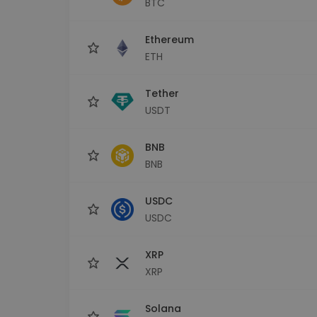
BTC
Εξερεύνηση επενδύσεω
Βρες τη δική σου crypto στ
Ethereum
ETH
Tether
USDT
BNB
BNB
USDC
USDC
XRP
XRP
Solana