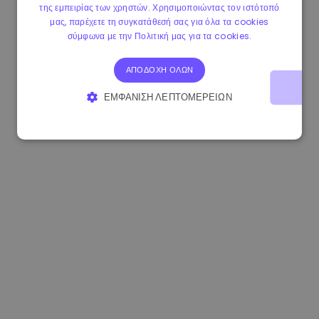
της εμπειρίας των χρηστών. Χρησιμοποιώντας τον ιστότοπό
1.160000 €
-3.00%
3.2B €
μας, παρέχετε τη συγκατάθεσή σας για όλα τα cookies
σύμφωνα με την Πολιτική μας για τα cookies.
ΑΠΟΔΟΧΉ ΌΛΩΝ
ΕΜΦΆΝΙΣΗ ΛΕΠΤΟΜΕΡΕΙΏΝ
ΑΠΟΛΎΤΩΣ ΑΠΑΡΑΊΤΗΤΑ
ΑΠΌΔΟΣΗΣ
ΣΤΌΧΕΥΣΗΣ
ΛΕΙΤΟΥΡΓΙΚΌΤΗΤΑΣ