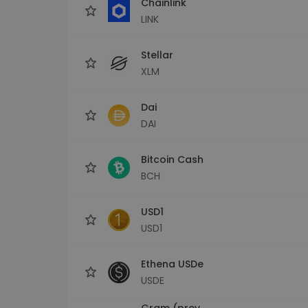
Chainlink
LINK
Stellar
XLM
Dai
DAI
Bitcoin Cash
BCH
USD1
USD1
Ethena USDe
USDE
Gram (prev.