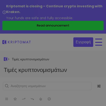
Kriptomat is closing – Continue crypto investing with
Kraken.
Your funds are safe and fully accessible.
Read announcement
Εγγραφή
Τιμές κρυπτονομισμάτων
Τιμές κρυπτονομισμάτων