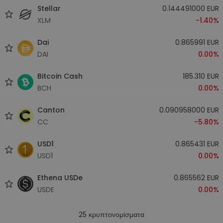
Stellar
0.144491000 EUR
XLM
-1.40%
Dai
0.865991 EUR
DAI
0.00%
Bitcoin Cash
185.310 EUR
BCH
0.00%
Canton
0.090958000 EUR
CC
-5.80%
USD1
0.865431 EUR
USD1
0.00%
Ethena USDe
0.865562 EUR
USDE
0.00%
25
κρυπτονομίσματα