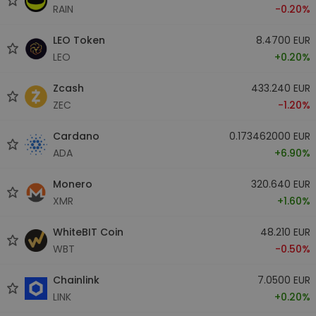
RAIN
-0.20%
LEO Token
8.4700 EUR
LEO
+0.20%
Zcash
433.240 EUR
ZEC
-1.20%
Cardano
0.173462000 EUR
ADA
+6.90%
Monero
320.640 EUR
XMR
+1.60%
WhiteBIT Coin
48.210 EUR
WBT
-0.50%
Chainlink
7.0500 EUR
LINK
+0.20%