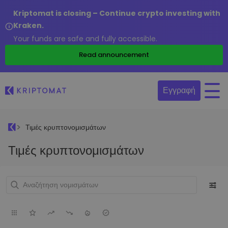
Kriptomat is closing – Continue crypto investing with
Kraken.
Your funds are safe and fully accessible.
Read announcement
Εγγραφή
Τιμές κρυπτονομισμάτων
Τιμές κρυπτονομισμάτων