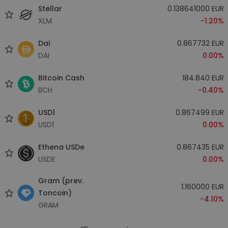
Stellar
0.138641000 EUR
XLM
-1.20%
Dai
0.867732 EUR
DAI
0.00%
Bitcoin Cash
184.840 EUR
BCH
-0.40%
USD1
0.867499 EUR
USD1
0.00%
Ethena USDe
0.867435 EUR
USDE
0.00%
Gram (prev.
1.160000 EUR
Toncoin)
-4.10%
GRAM