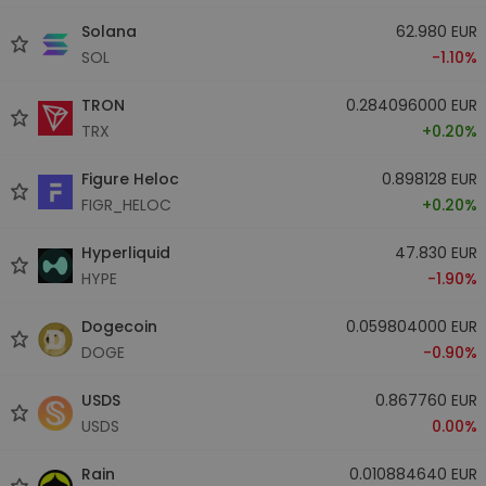
Solana
62.980 EUR
SOL
-1.10%
TRON
0.284096000 EUR
TRX
+0.20%
Figure Heloc
0.898128 EUR
FIGR_HELOC
+0.20%
Hyperliquid
47.830 EUR
HYPE
-1.90%
Dogecoin
0.059804000 EUR
DOGE
-0.90%
USDS
0.867760 EUR
USDS
0.00%
Rain
0.010884640 EUR