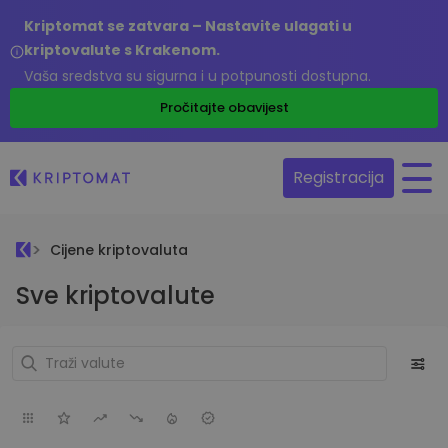
Kriptomat se zatvara – Nastavite ulagati u
kriptovalute s Krakenom.
Vaša sredstva su sigurna i u potpunosti dostupna.
Pročitajte obavijest
Registracija
Cijene kriptovaluta
Sve kriptovalute