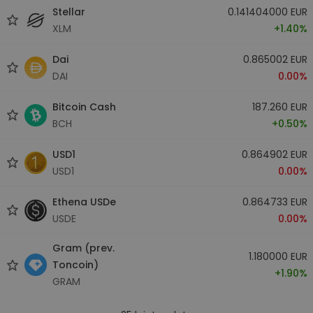
Stellar
0.141404000 EUR
XLM
+1.40%
Dai
0.865002 EUR
DAI
0.00%
Bitcoin Cash
187.260 EUR
BCH
+0.50%
USD1
0.864902 EUR
USD1
0.00%
Ethena USDe
0.864733 EUR
USDE
0.00%
Gram (prev.
1.180000 EUR
Toncoin)
+1.90%
GRAM