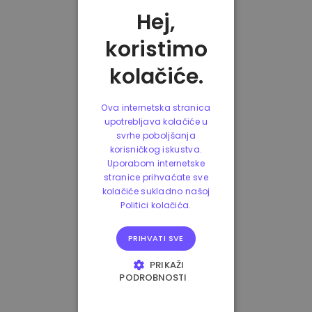
Hej,
koristimo
kolačiće.
Ova internetska stranica
upotrebljava kolačiće u
svrhe poboljšanja
korisničkog iskustva.
Uporabom internetske
stranice prihvaćate sve
kolačiće sukladno našoj
Politici kolačića.
PRIHVATI SVE
PRIKAŽI
PODROBNOSTI
NUŽNO POTREBNI
KOLAČIĆI