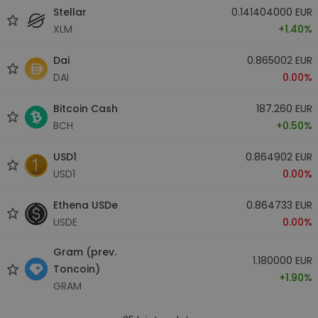
Stellar
0.141404000 EUR
XLM
+1.40%
Dai
0.865002 EUR
DAI
0.00%
Bitcoin Cash
187.260 EUR
BCH
+0.50%
USD1
0.864902 EUR
USD1
0.00%
Ethena USDe
0.864733 EUR
USDE
0.00%
Gram (prev.
1.180000 EUR
Toncoin)
+1.90%
GRAM