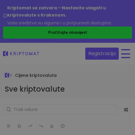
Kriptomat se zatvara – Nastavite ulagati u
kriptovalute s Krakenom.
Vaša sredstva su sigurna i u potpunosti dostupna.
Pročitajte obavijest
Registracija
Cijene kriptovaluta
Sve kriptovalute