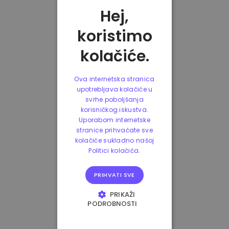
Hej,
koristimo
kolačiće.
Ova internetska stranica
upotrebljava kolačiće u
svrhe poboljšanja
korisničkog iskustva.
Uporabom internetske
stranice prihvaćate sve
kolačiće sukladno našoj
Politici kolačića.
PRIHVATI SVE
PRIKAŽI
PODROBNOSTI
NUŽNO POTREBNI
KOLAČIĆI