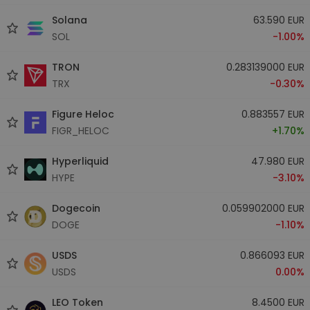
Solana
63.590 EUR
SOL
-1.00%
TRON
0.283139000 EUR
TRX
-0.30%
Figure Heloc
0.883557 EUR
FIGR_HELOC
+1.70%
Hyperliquid
47.980 EUR
HYPE
-3.10%
Dogecoin
0.059902000 EUR
DOGE
-1.10%
USDS
0.866093 EUR
USDS
0.00%
LEO Token
8.4500 EUR