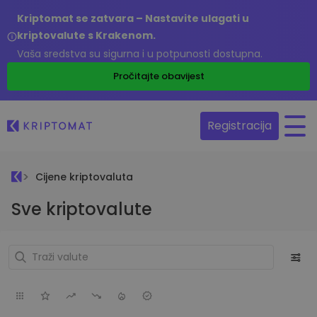
Kriptomat se zatvara – Nastavite ulagati u
kriptovalute s Krakenom.
Vaša sredstva su sigurna i u potpunosti dostupna.
Pročitajte obavijest
Registracija
Cijene kriptovaluta
Sve kriptovalute