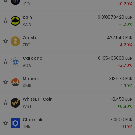
LEO
-0.20%
Rain
0.010878420 EUR
RAIN
+1.20%
Zcash
427.540 EUR
ZEC
-4.20%
Cardano
0.165465000 EUR
ADA
-3.70%
Monero
313.570 EUR
XMR
+1.90%
WhiteBIT Coin
48.450 EUR
WBT
+0.80%
Chainlink
7.0500 EUR
LINK
-1.10%