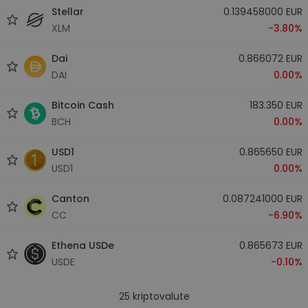
Stellar
0.139458000 EUR
XLM
-3.80%
Dai
0.866072 EUR
DAI
0.00%
Bitcoin Cash
183.350 EUR
BCH
0.00%
USD1
0.865650 EUR
USD1
0.00%
Canton
0.087241000 EUR
CC
-6.90%
Ethena USDe
0.865673 EUR
USDE
-0.10%
25
kriptovalute