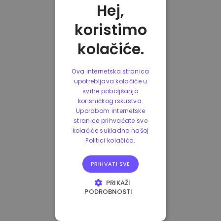
Hej,
koristimo
kolačiće.
Ova internetska stranica
upotrebljava kolačiće u
svrhe poboljšanja
korisničkog iskustva.
Uporabom internetske
stranice prihvaćate sve
kolačiće sukladno našoj
Politici kolačića.
PRIHVATI SVE
PRIKAŽI
PODROBNOSTI
NUŽNO POTREBNI
KOLAČIĆI