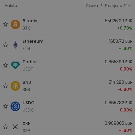
/
Valuta
Cijena
Promjena 24h
Bitcoin
55926.00 EUR
BTC
+0.70%
Ethereum
1650.72 EUR
ETH
+1.60%
Tether
0.865399 EUR
USDT
0.00%
BNB
514.280 EUR
BNB
-0.60%
USDC
0.865782 EUR
USDC
0.00%
XRP
0.909005 EUR
XRP
-1.60%