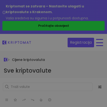
Kriptomat se zatvara – Nastavite ulagati u
kriptovalute s Krakenom.
Vaša sredstva su sigurna i u potpunosti dostupna.
Pročitajte obavijest
Registracija
Cijene kriptovaluta
Sve kriptovalute