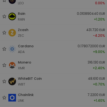
LEO
0.00%
Rain
0.010890440 EUR
RAIN
+1.20%
Zcash
431.720 EUR
ZEC
-4.20%
Cardano
0.178072000 EUR
ADA
+9.00%
Monero
316.130 EUR
XMR
+2.40%
WhiteBIT Coin
48.610 EUR
WBT
+0.70%
Chainlink
7.2200 EUR
LINK
+1.40%