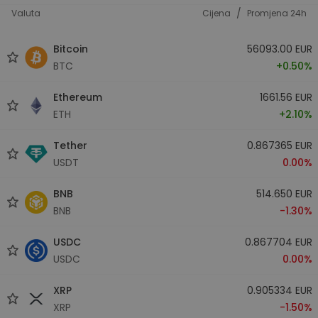
/
Valuta
Cijena
Promjena 24h
Bitcoin
56093.00 EUR
BTC
+0.50%
Ethereum
1661.56 EUR
ETH
+2.10%
Tether
0.867365 EUR
USDT
0.00%
BNB
514.650 EUR
BNB
-1.30%
USDC
0.867704 EUR
USDC
0.00%
XRP
0.905334 EUR
XRP
-1.50%