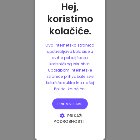
Hej,
koristimo
kolačiće.
Ova internetska stranica
upotrebljava kolačiće u
svrhe poboljšanja
korisničkog iskustva.
Uporabom internetske
stranice prihvaćate sve
kolačiće sukladno našoj
Politici kolačića.
PRIHVATI SVE
PRIKAŽI
PODROBNOSTI
NUŽNO POTREBNI
KOLAČIĆI