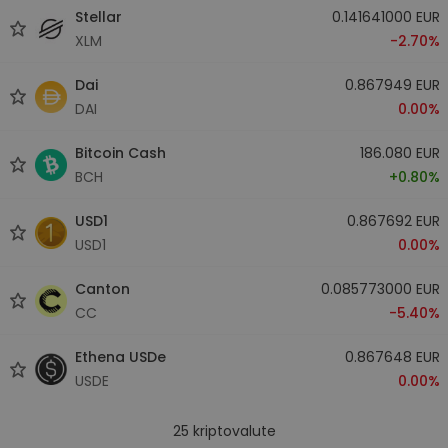
Stellar
0.141641000 EUR
XLM
-2.70%
Dai
0.867949 EUR
DAI
0.00%
Bitcoin Cash
186.080 EUR
BCH
+0.80%
USD1
0.867692 EUR
USD1
0.00%
Canton
0.085773000 EUR
CC
-5.40%
Ethena USDe
0.867648 EUR
USDE
0.00%
25
kriptovalute