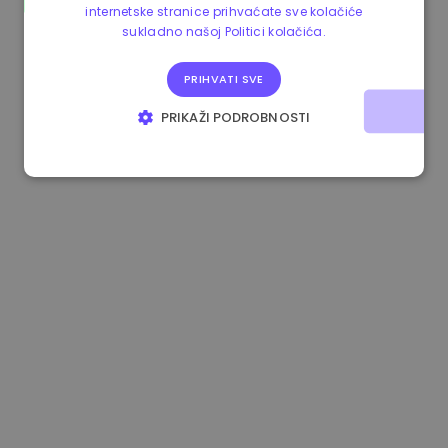
internetske stranice prihvaćate sve kolačiće
1.160000 €
-4.10%
3.2B €
sukladno našoj Politici kolačića.
PRIHVATI SVE
PRIKAŽI PODROBNOSTI
NUŽNO POTREBNI KOLAČIĆI
IZVEDBA
CILJANOST
FUNKCIONALNOST