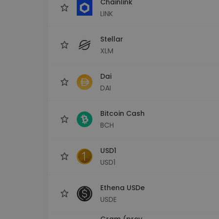
Chainlink
LINK
Stellar
XLM
Dai
DAI
Bitcoin Cash
BCH
USD1
USD1
Ethena USDe
USDE
Gram (prev.