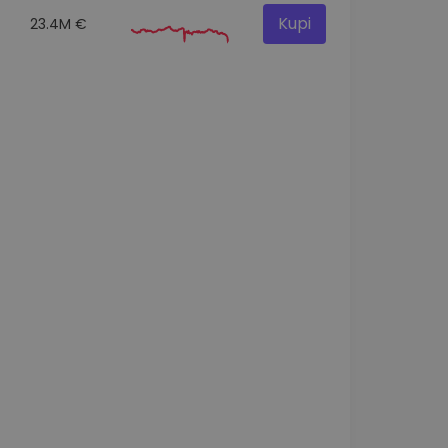
Kupi
23.4M €