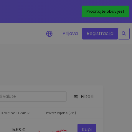
Pročitajte obavijest
Prijava
Registracija
cijenama
 cijena vaših
tva
 ulaganje
Filteri
elja
 optimalnu
Količina u 24h
Prikaz cijene (7d)
Kupi
15.6B €