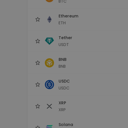
BTC
Istraživač ulaganja
Pronađi svoju kripto strategiju
Ethereum
ETH
Tether
USDT
BNB
BNB
USDC
USDC
XRP
XRP
Solana