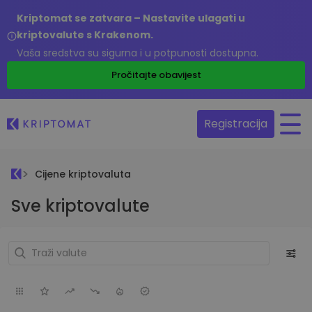
Kriptomat se zatvara – Nastavite ulagati u
kriptovalute s Krakenom.
Vaša sredstva su sigurna i u potpunosti dostupna.
Pročitajte obavijest
Registracija
Cijene kriptovaluta
Sve kriptovalute