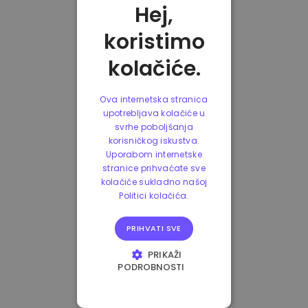
Hej,
koristimo
kolačiće.
Ova internetska stranica
upotrebljava kolačiće u
svrhe poboljšanja
korisničkog iskustva.
Uporabom internetske
stranice prihvaćate sve
kolačiće sukladno našoj
Politici kolačića.
PRIHVATI SVE
PRIKAŽI
PODROBNOSTI
NUŽNO POTREBNI
KOLAČIĆI