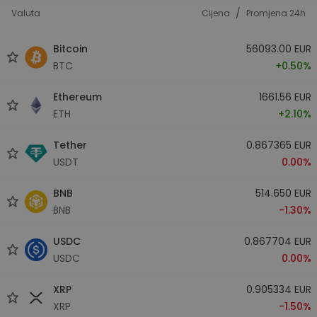
/
Valuta
Cijena
Promjena 24h
Bitcoin
56093.00 EUR
BTC
+0.50%
Ethereum
1661.56 EUR
ETH
+2.10%
Tether
0.867365 EUR
USDT
0.00%
BNB
514.650 EUR
BNB
-1.30%
USDC
0.867704 EUR
USDC
0.00%
XRP
0.905334 EUR
XRP
-1.50%