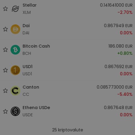
Stellar
0.141641000 EUR
XLM
-2.70%
Dai
0.867949 EUR
DAI
0.00%
Bitcoin Cash
186.080 EUR
BCH
+0.80%
USD1
0.867692 EUR
USD1
0.00%
Canton
0.085773000 EUR
CC
-5.40%
Ethena USDe
0.867648 EUR
USDE
0.00%
25
kriptovalute