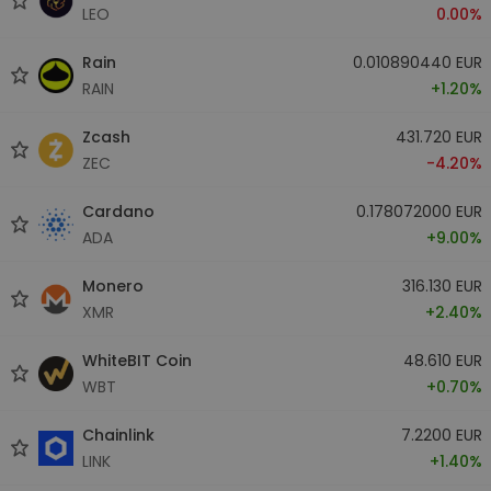
LEO
0.00%
Rain
0.010890440 EUR
RAIN
+1.20%
Zcash
431.720 EUR
ZEC
-4.20%
Cardano
0.178072000 EUR
ADA
+9.00%
Monero
316.130 EUR
XMR
+2.40%
WhiteBIT Coin
48.610 EUR
WBT
+0.70%
Chainlink
7.2200 EUR
LINK
+1.40%