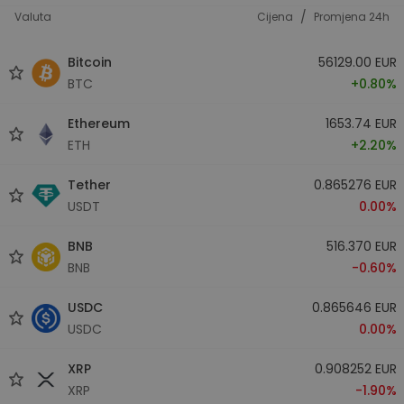
/
Valuta
Cijena
Promjena 24h
Bitcoin
56129.00 EUR
BTC
+0.80%
Ethereum
1653.74 EUR
ETH
+2.20%
Tether
0.865276 EUR
USDT
0.00%
BNB
516.370 EUR
BNB
-0.60%
USDC
0.865646 EUR
USDC
0.00%
XRP
0.908252 EUR
XRP
-1.90%