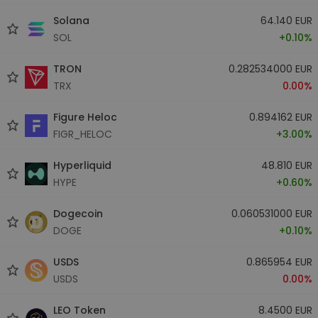
Solana
64.140 EUR
SOL
+0.10%
TRON
0.282534000 EUR
TRX
0.00%
Figure Heloc
0.894162 EUR
FIGR_HELOC
+3.00%
Hyperliquid
48.810 EUR
HYPE
+0.60%
Dogecoin
0.060531000 EUR
DOGE
+0.10%
USDS
0.865954 EUR
USDS
0.00%
LEO Token
8.4500 EUR