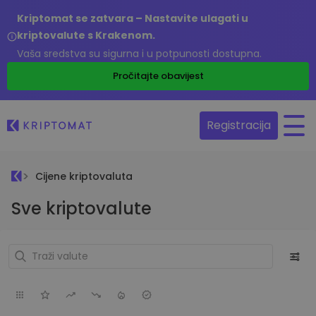
Kriptomat se zatvara – Nastavite ulagati u
kriptovalute s Krakenom.
Vaša sredstva su sigurna i u potpunosti dostupna.
Pročitajte obavijest
Registracija
Cijene kriptovaluta
Sve kriptovalute