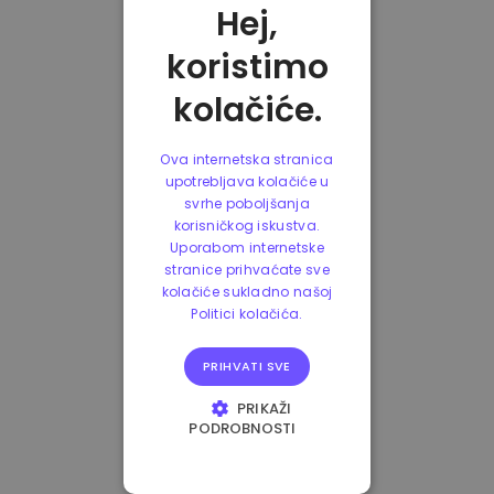
Hej,
koristimo
kolačiće.
Ova internetska stranica
upotrebljava kolačiće u
svrhe poboljšanja
korisničkog iskustva.
Uporabom internetske
stranice prihvaćate sve
kolačiće sukladno našoj
Politici kolačića.
PRIHVATI SVE
PRIKAŽI
PODROBNOSTI
NUŽNO POTREBNI
KOLAČIĆI