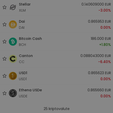
Stellar
0.140609000 EUR
XLM
-3.00%
Dai
0.865953 EUR
DAI
0.00%
Bitcoin Cash
186.000 EUR
BCH
+1.80%
Canton
0.088043000 EUR
CC
-6.40%
USD1
0.865623 EUR
USD1
0.00%
Ethena USDe
0.865660 EUR
USDE
0.00%
25
kriptovalute