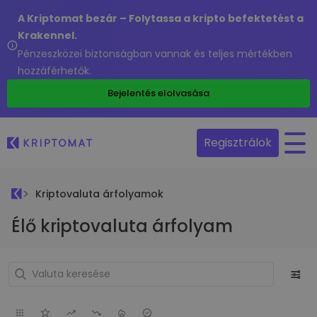
A Kriptomat bezár – Folytassa a kripto befektetést a
Krakennel.
Pénzeszközei biztonságban vannak és teljes mértékben
hozzáférhetők.
Bejelentés elolvasása
Regisztrálok
Kriptovaluta árfolyamok
Élő kriptovaluta árfolyam