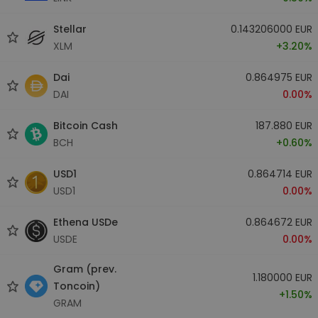
Stellar
0.143206000 EUR
XLM
+3.20%
Dai
0.864975 EUR
DAI
0.00%
Bitcoin Cash
187.880 EUR
BCH
+0.60%
USD1
0.864714 EUR
USD1
0.00%
Ethena USDe
0.864672 EUR
USDE
0.00%
Gram (prev.
1.180000 EUR
Toncoin)
+1.50%
GRAM