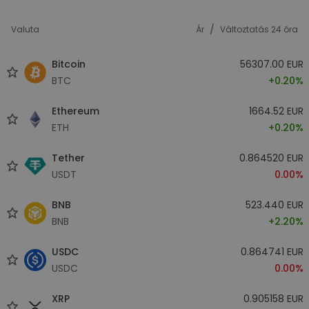
/
Valuta
Ár
Változtatás 24 óra
Bitcoin
56307.00 EUR
BTC
+0.20%
Ethereum
1664.52 EUR
ETH
+0.20%
Tether
0.864520 EUR
USDT
0.00%
BNB
523.440 EUR
BNB
+2.20%
USDC
0.864741 EUR
USDC
0.00%
XRP
0.905158 EUR