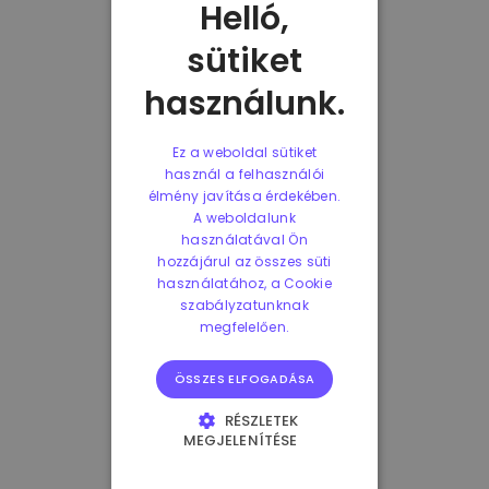
Helló,
sütiket
használunk.
Ez a weboldal sütiket
használ a felhasználói
élmény javítása érdekében.
A weboldalunk
használatával Ön
hozzájárul az összes süti
használatához, a Cookie
szabályzatunknak
megfelelően.
ÖSSZES ELFOGADÁSA
RÉSZLETEK
MEGJELENÍTÉSE
ELENGEDHETETLENÜL