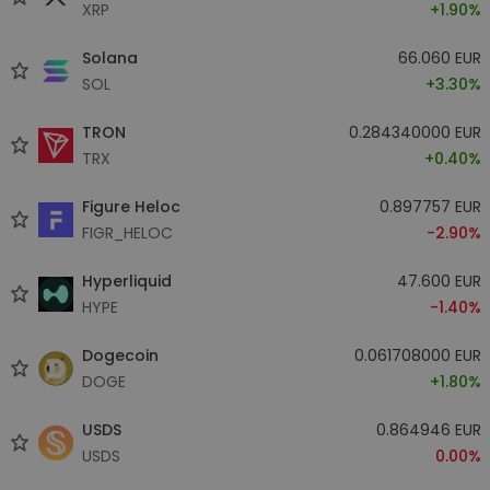
XRP
+1.90%
Solana
66.060 EUR
SOL
+3.30%
TRON
0.284340000 EUR
TRX
+0.40%
Figure Heloc
0.897757 EUR
FIGR_HELOC
-2.90%
Hyperliquid
47.600 EUR
HYPE
-1.40%
Dogecoin
0.061708000 EUR
DOGE
+1.80%
USDS
0.864946 EUR
USDS
0.00%