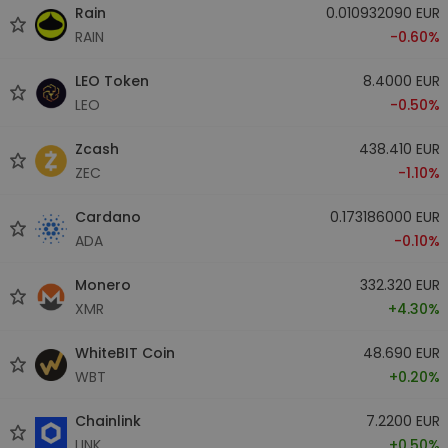
Rain
0.010932090 EUR
RAIN
-0.60%
LEO Token
8.4000 EUR
LEO
-0.50%
Zcash
438.410 EUR
ZEC
-1.10%
Cardano
0.173186000 EUR
ADA
-0.10%
Monero
332.320 EUR
XMR
+4.30%
WhiteBIT Coin
48.690 EUR
WBT
+0.20%
Chainlink
7.2200 EUR
LINK
+0.50%