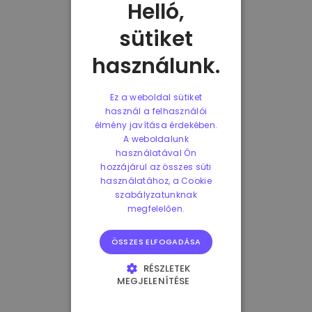
Helló,
sütiket
használunk.
Ez a weboldal sütiket
használ a felhasználói
élmény javítása érdekében.
A weboldalunk
használatával Ön
hozzájárul az összes süti
használatához, a Cookie
szabályzatunknak
megfelelően.
ÖSSZES ELFOGADÁSA
RÉSZLETEK
MEGJELENÍTÉSE
ELENGEDHETETLENÜL