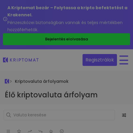
A Kriptomat bezár – Folytassa a kripto befektetést a
Krakennel.
Pénzeszközei biztonságban vannak és teljes mértékben
hozzáférhetők.
Bejelentés elolvasása
Regisztrálok
Kriptovaluta árfolyamok
Élő kriptovaluta árfolyam