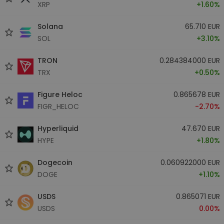
XRP
+1.60%
Solana
65.710 EUR
SOL
+3.10%
TRON
0.284384000 EUR
TRX
+0.50%
Figure Heloc
0.865678 EUR
FIGR_HELOC
-2.70%
Hyperliquid
47.670 EUR
HYPE
+1.80%
Dogecoin
0.060922000 EUR
DOGE
+1.10%
USDS
0.865071 EUR
USDS
0.00%