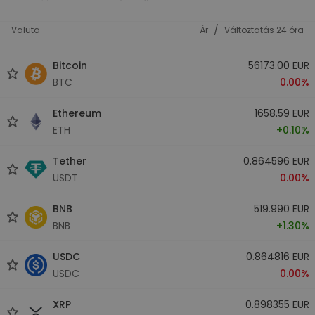
/
Valuta
Ár
Változtatás 24 óra
Bitcoin
56173.00 EUR
BTC
0.00%
Ethereum
1658.59 EUR
ETH
+0.10%
Tether
0.864596 EUR
USDT
0.00%
BNB
519.990 EUR
BNB
+1.30%
USDC
0.864816 EUR
USDC
0.00%
XRP
0.898355 EUR