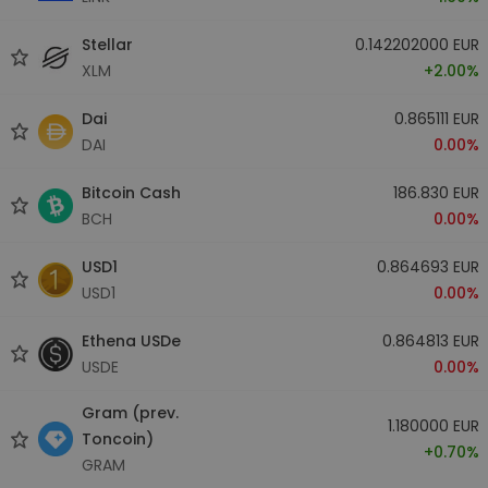
Stellar
0.142202000 EUR
XLM
+2.00%
Dai
0.865111 EUR
DAI
0.00%
Bitcoin Cash
186.830 EUR
BCH
0.00%
USD1
0.864693 EUR
USD1
0.00%
Ethena USDe
0.864813 EUR
USDE
0.00%
Gram (prev.
1.180000 EUR
Toncoin)
+0.70%
GRAM