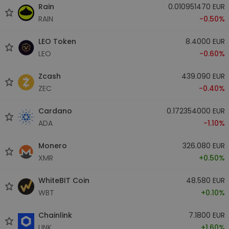
Rain
0.010951470 EUR
RAIN
-0.50%
LEO Token
8.4000 EUR
LEO
-0.60%
Zcash
439.090 EUR
ZEC
-0.40%
Cardano
0.172354000 EUR
ADA
-1.10%
Monero
326.080 EUR
XMR
+0.50%
WhiteBIT Coin
48.580 EUR
WBT
+0.10%
Chainlink
7.1800 EUR
LINK
+1.60%