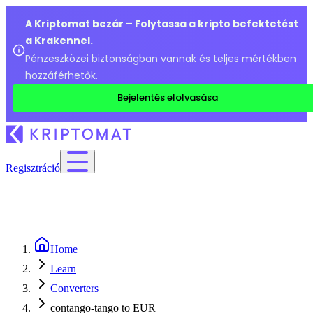
A Kriptomat bezár – Folytassa a kripto befektetést
a Krakennel.
Pénzeszközei biztonságban vannak és teljes mértékben
hozzáférhetők.
Bejelentés elolvasása
Regisztráció
Home
Learn
Converters
contango-tango to EUR