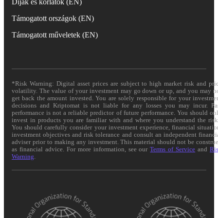
Díjak és korlátok (EN)
Támogatott országok (EN)
Támogatott műveletek (EN)
*Risk Warning: Digital asset prices are subject to high market risk and pri
volatility. The value of your investment may go down or up, and you may n
get back the amount invested. You are solely responsible for your investme
decisions and Kriptomat is not liable for any losses you may incur. Pa
performance is not a reliable predictor of future performance. You should on
invest in products you are familiar with and where you understand the risk
You should carefully consider your investment experience, financial situatio
investment objectives and risk tolerance and consult an independent financi
adviser prior to making any investment. This material should not be constru
as financial advice. For more information, see our
Terms of Service
and
Ri
Warning
.