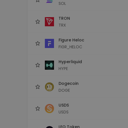
SOL
TRON
TRX
Figure Heloc
FIGR_HELOC
Hyperliquid
HYPE
Dogecoin
DOGE
USDS
USDS
LEO Token