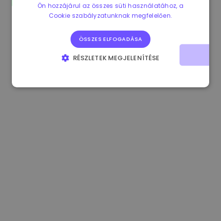
Ön hozzájárul az összes süti használatához, a
0.865562 €
0.00%
3.4B €
Cookie szabályzatunknak megfelelően.
ÖSSZES ELFOGADÁSA
RÉSZLETEK MEGJELENÍTÉSE
ELENGEDHETETLENÜL SZÜKSÉGES
TELJESÍTMÉNY
CÉLZÁS
FUNKCIONALITÁS