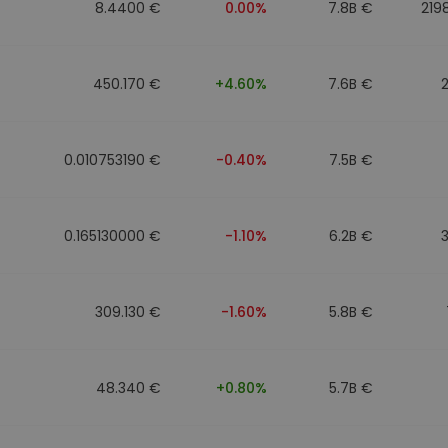
8.4400 €
0.00%
7.8B €
219
450.170 €
+4.60%
7.6B €
0.010753190 €
-0.40%
7.5B €
0.165130000 €
-1.10%
6.2B €
309.130 €
-1.60%
5.8B €
48.340 €
+0.80%
5.7B €