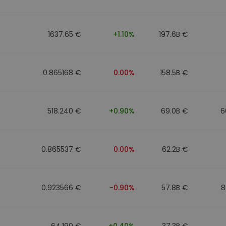
1637.65 €
+1.10%
197.6B €
0.865168 €
0.00%
158.5B €
518.240 €
+0.90%
69.0B €
6
0.865537 €
0.00%
62.2B €
0.923566 €
-0.90%
57.8B €
8
64.190 €
+0.40%
37.3B €