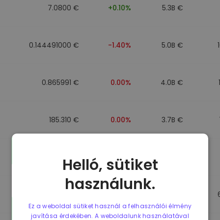
7.0800 €
+0.10%
5.3B €
0.144491000 €
-1.40%
5.0B €
0.865991 €
0.00%
4.0B €
185.310 €
0.00%
3.7B €
0.090958000 €
-5.80%
3.6B €
Helló, sütiket
használunk.
0.865431 €
0.00%
3.5B €
Ez a weboldal sütiket használ a felhasználói élmény
javítása érdekében. A weboldalunk használatával