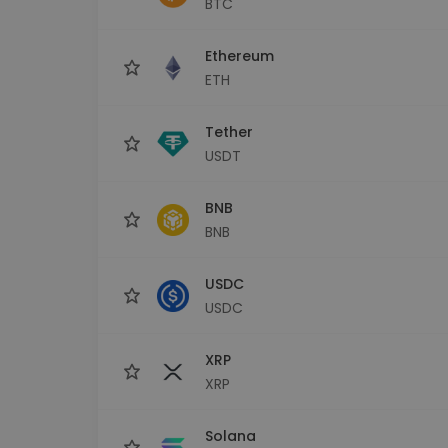
BTC
kriptotárca
Ethereum
ETH
Tether
USDT
BNB
BNB
USDC
USDC
XRP
XRP
Solana