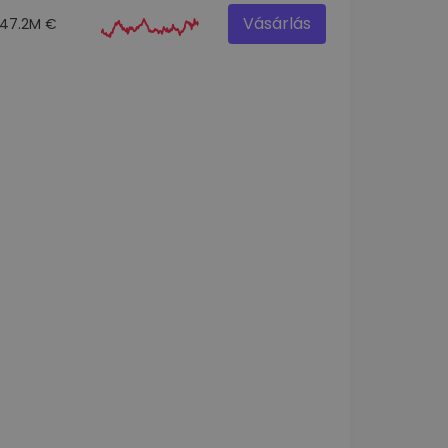
Vásárlás
47.2M €