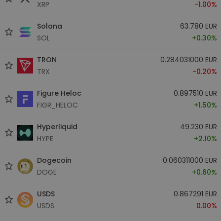
XRP
-1.00%
Solana
63.780 EUR
SOL
+0.30%
TRON
0.284031000 EUR
TRX
-0.20%
Figure Heloc
0.897510 EUR
FIGR_HELOC
+1.50%
Hyperliquid
49.230 EUR
HYPE
+2.10%
Dogecoin
0.060311000 EUR
DOGE
+0.60%
USDS
0.867291 EUR
USDS
0.00%