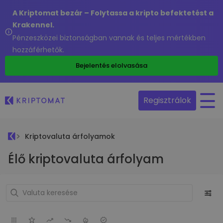
A Kriptomat bezár – Folytassa a kripto befektetést a
Krakennel.
Pénzeszközei biztonságban vannak és teljes mértékben
hozzáférhetők.
Bejelentés elolvasása
Regisztrálok
Kriptovaluta árfolyamok
Élő kriptovaluta árfolyam