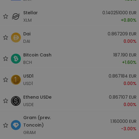
Stellar
0.140251000 EUR
XLM
+0.80%
Dai
0.867209 EUR
DAI
0.00%
Bitcoin Cash
187.190 EUR
BCH
+1.60%
USD1
0.867184 EUR
USD1
0.00%
Ethena USDe
0.867107 EUR
USDE
0.00%
Gram (prev.
1.160000 EUR
Toncoin)
-3.00%
GRAM