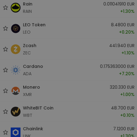
Rain
0.011041910 EUR
RAIN
+1.30%
LEO Token
8.4800 EUR
LEO
+0.20%
Zcash
441.940 EUR
ZEC
+1.10%
Cardano
0.175363000 EUR
ADA
+7.20%
Monero
320.330 EUR
XMR
+1.00%
WhiteBIT Coin
48.700 EUR
WBT
+0.10%
Chainlink
7.1200 EUR
LINK
+1.30%