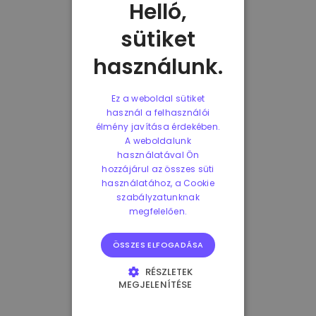
Helló,
sütiket
használunk.
Ez a weboldal sütiket
használ a felhasználói
élmény javítása érdekében.
A weboldalunk
használatával Ön
hozzájárul az összes süti
használatához, a Cookie
szabályzatunknak
megfelelően.
ÖSSZES ELFOGADÁSA
RÉSZLETEK
MEGJELENÍTÉSE
ELENGEDHETETLENÜL