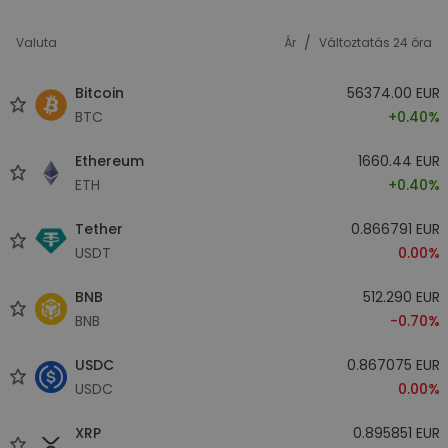
/
Valuta
Ár
Változtatás 24 óra
Bitcoin
56374.00 EUR
BTC
+0.40%
Ethereum
1660.44 EUR
ETH
+0.40%
Tether
0.866791 EUR
USDT
0.00%
BNB
512.290 EUR
BNB
-0.70%
USDC
0.867075 EUR
USDC
0.00%
XRP
0.895851 EUR