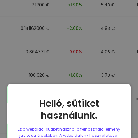
7.1700 €
+1.90%
5.4B €
0.141162000 €
+2.00%
4.9B €
0.864771 €
0.00%
4.0B €
186.920 €
+1.80%
3.7B €
0.864917 €
0.00%
3.5B €
Helló, sütiket
használunk.
0.864701 €
0.00%
3.4B €
Ez a weboldal sütiket használ a felhasználói élmény
javítása érdekében. A weboldalunk használatával