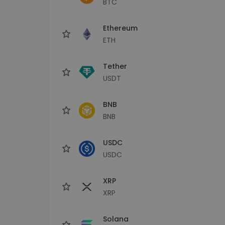
BTC
kriptotárca
Ethereum
ETH
Tether
USDT
BNB
BNB
USDC
USDC
XRP
XRP
Solana