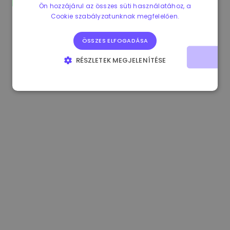
Ön hozzájárul az összes süti használatához, a
1.170000 €
+2.60%
3.2B €
Cookie szabályzatunknak megfelelően.
ÖSSZES ELFOGADÁSA
RÉSZLETEK MEGJELENÍTÉSE
ELENGEDHETETLENÜL SZÜKSÉGES
TELJESÍTMÉNY
CÉLZÁS
FUNKCIONALITÁS