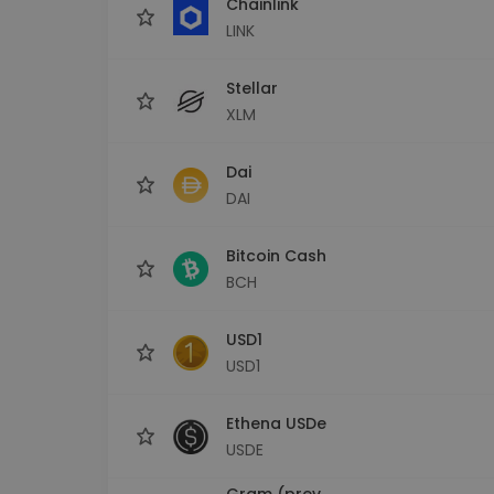
Chainlink
LINK
Stellar
XLM
Dai
DAI
Bitcoin Cash
BCH
USD1
USD1
Ethena USDe
USDE
Gram (prev.