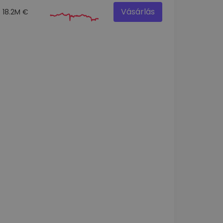
Vásárlás
18.2M €