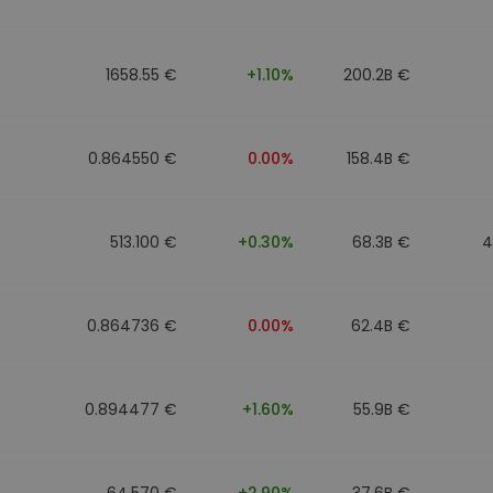
1658.55 €
+1.10%
200.2B €
0.864550 €
0.00%
158.4B €
513.100 €
+0.30%
68.3B €
4
0.864736 €
0.00%
62.4B €
0.894477 €
+1.60%
55.9B €
64.570 €
+2.90%
37.6B €