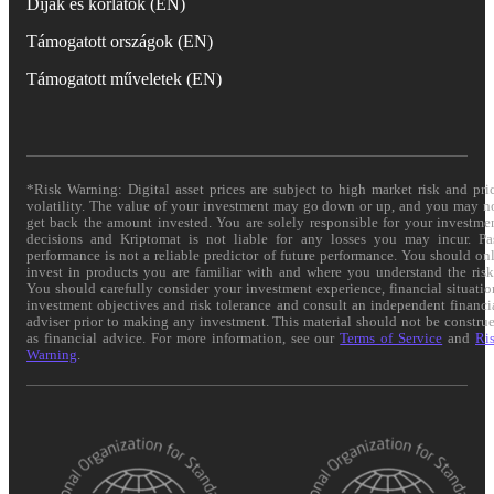
Díjak és korlátok (EN)
Támogatott országok (EN)
Támogatott műveletek (EN)
*Risk Warning: Digital asset prices are subject to high market risk and pri
volatility. The value of your investment may go down or up, and you may n
get back the amount invested. You are solely responsible for your investme
decisions and Kriptomat is not liable for any losses you may incur. Pa
performance is not a reliable predictor of future performance. You should on
invest in products you are familiar with and where you understand the risk
You should carefully consider your investment experience, financial situatio
investment objectives and risk tolerance and consult an independent financi
adviser prior to making any investment. This material should not be constru
as financial advice. For more information, see our
Terms of Service
and
Ri
Warning
.