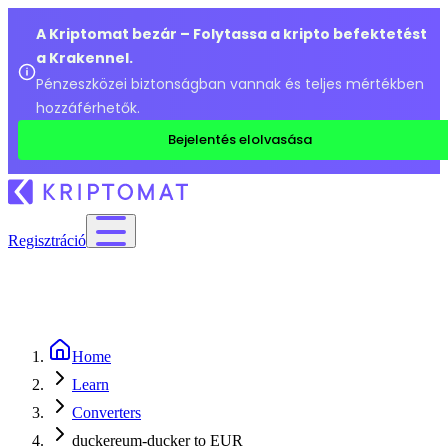
A Kriptomat bezár – Folytassa a kripto befektetést
a Krakennel.
Pénzeszközei biztonságban vannak és teljes mértékben
hozzáférhetők.
Bejelentés elolvasása
Regisztráció
Home
Learn
Converters
duckereum-ducker to EUR