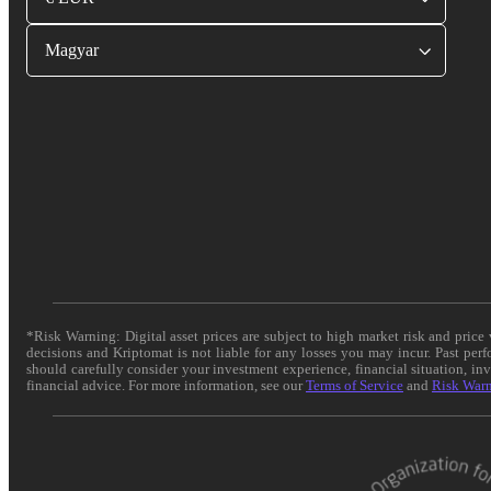
Magyar
*Risk Warning: Digital asset prices are subject to high market risk and pric
decisions and Kriptomat is not liable for any losses you may incur. Past per
should carefully consider your investment experience, financial situation, in
financial advice. For more information, see our
Terms of Service
and
Risk War