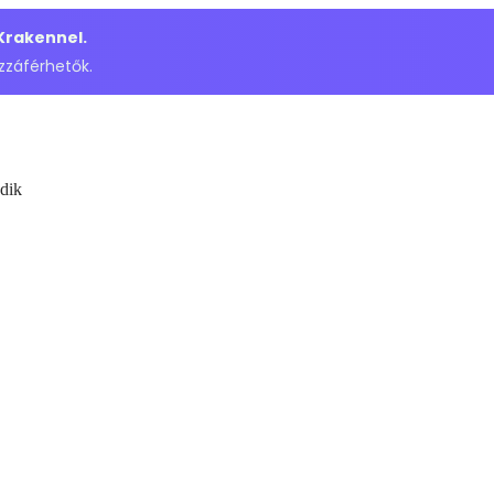
 Krakennel.
zzáférhetők.
dik