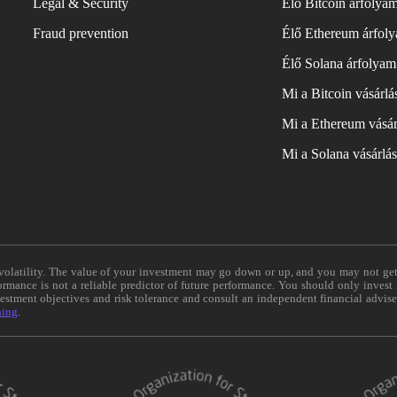
Legal & Security
Élő Bitcoin árfolya
Fraud prevention
Élő Ethereum árfol
Élő Solana árfolyam
Mi a Bitcoin vásárl
Mi a Ethereum vásár
Mi a Solana vásárlá
e volatility. The value of your investment may go down or up, and you may not ge
formance is not a reliable predictor of future performance. You should only invest
vestment objectives and risk tolerance and consult an independent financial advis
ning
.