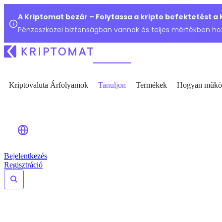
A Kriptomat bezár – Folytassa a kripto befektetést a
Pénzeszközei biztonságban vannak és teljes mértékben ho
Kriptovaluta Árfolyamok
Tanuljon
Termékek
Hogyan műkö
Bejelentkezés
Regisztráció