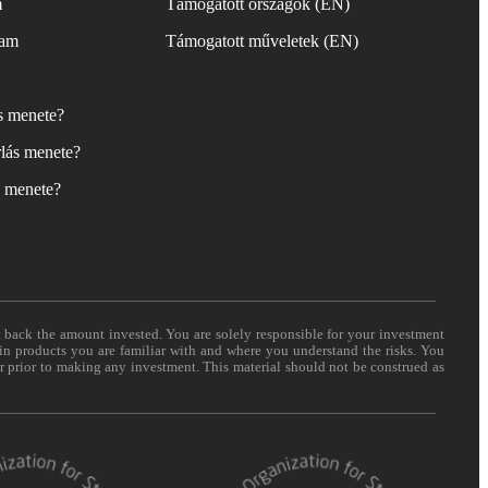
m
Támogatott országok (EN)
yam
Támogatott műveletek (EN)
ás menete?
lás menete?
s menete?
t back the amount invested. You are solely responsible for your investment
 in products you are familiar with and where you understand the risks. You
er prior to making any investment. This material should not be construed as