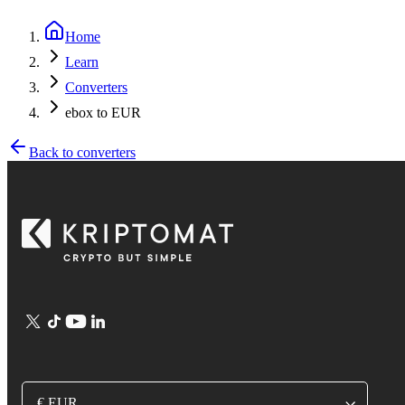
Home
Learn
Converters
ebox to EUR
Back to converters
€ EUR