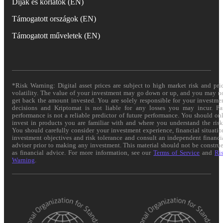
Díjak és korlátok (EN)
Támogatott országok (EN)
Támogatott műveletek (EN)
*Risk Warning: Digital asset prices are subject to high market risk and pri
volatility. The value of your investment may go down or up, and you may n
get back the amount invested. You are solely responsible for your investme
decisions and Kriptomat is not liable for any losses you may incur. Pa
performance is not a reliable predictor of future performance. You should on
invest in products you are familiar with and where you understand the risk
You should carefully consider your investment experience, financial situatio
investment objectives and risk tolerance and consult an independent financi
adviser prior to making any investment. This material should not be constru
as financial advice. For more information, see our
Terms of Service
and
Ri
Warning
.