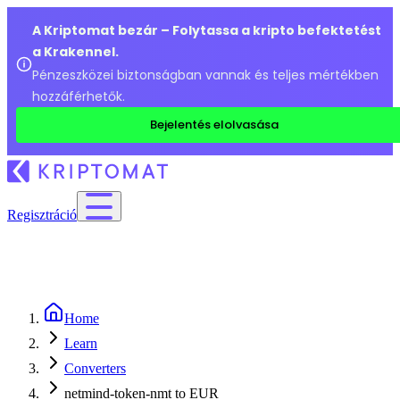
A Kriptomat bezár – Folytassa a kripto befektetést
a Krakennel.
Pénzeszközei biztonságban vannak és teljes mértékben
hozzáférhetők.
Bejelentés elolvasása
Regisztráció
Home
Learn
Converters
netmind-token-nmt to EUR