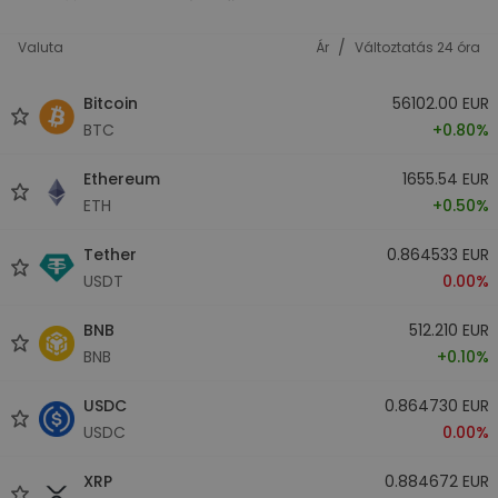
/
Valuta
Ár
Változtatás 24 óra
Bitcoin
56102.00 EUR
BTC
+0.80%
Ethereum
1655.54 EUR
ETH
+0.50%
Tether
0.864533 EUR
USDT
0.00%
BNB
512.210 EUR
BNB
+0.10%
USDC
0.864730 EUR
USDC
0.00%
XRP
0.884672 EUR