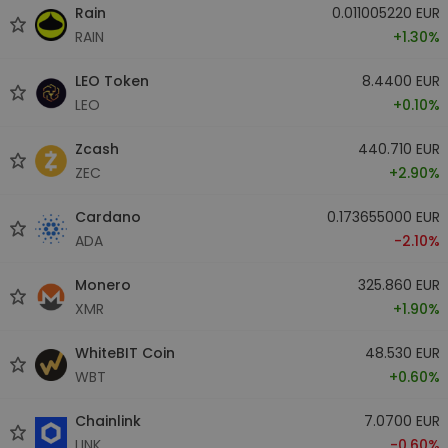
Rain
0.011005220 EUR
RAIN
+1.30%
LEO Token
8.4400 EUR
LEO
+0.10%
Zcash
440.710 EUR
ZEC
+2.90%
Cardano
0.173655000 EUR
ADA
-2.10%
Monero
325.860 EUR
XMR
+1.90%
WhiteBIT Coin
48.530 EUR
WBT
+0.60%
Chainlink
7.0700 EUR
LINK
-0.60%