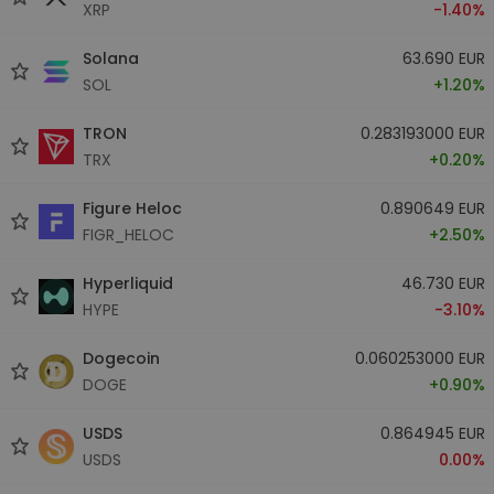
XRP
-1.40%
Solana
63.690 EUR
SOL
+1.20%
TRON
0.283193000 EUR
TRX
+0.20%
Figure Heloc
0.890649 EUR
FIGR_HELOC
+2.50%
Hyperliquid
46.730 EUR
HYPE
-3.10%
Dogecoin
0.060253000 EUR
DOGE
+0.90%
USDS
0.864945 EUR
USDS
0.00%