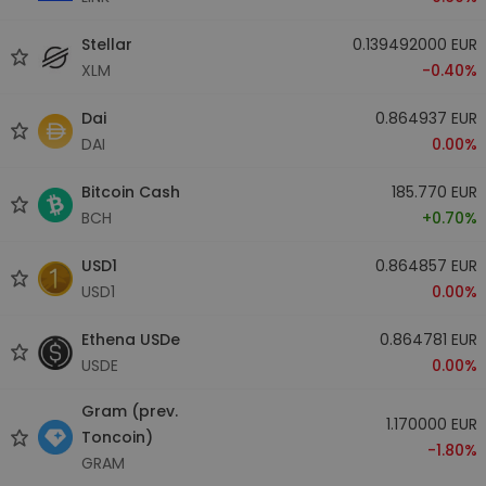
Stellar
0.139492000 EUR
XLM
-0.40%
Dai
0.864937 EUR
DAI
0.00%
Bitcoin Cash
185.770 EUR
BCH
+0.70%
USD1
0.864857 EUR
USD1
0.00%
Ethena USDe
0.864781 EUR
USDE
0.00%
Gram (prev.
1.170000 EUR
Toncoin)
-1.80%
GRAM