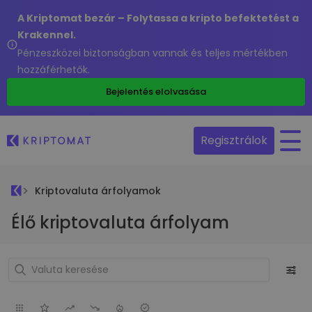
A Kriptomat bezár – Folytassa a kripto befektetést a
Krakennel.
Pénzeszközei biztonságban vannak és teljes mértékben
hozzáférhetők.
Bejelentés elolvasása
Regisztrálok
Kriptovaluta árfolyamok
Élő kriptovaluta árfolyam