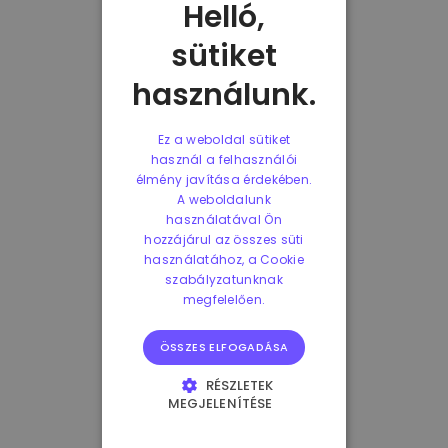
Helló,
sütiket
használunk.
Ez a weboldal sütiket
használ a felhasználói
élmény javítása érdekében.
A weboldalunk
használatával Ön
hozzájárul az összes süti
használatához, a Cookie
szabályzatunknak
megfelelően.
ÖSSZES ELFOGADÁSA
RÉSZLETEK
MEGJELENÍTÉSE
ELENGEDHETETLENÜL