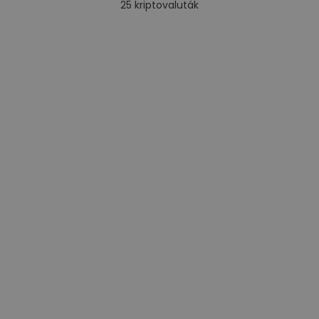
25
kriptovaluták