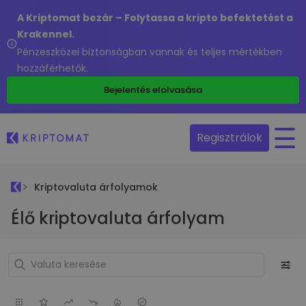
A Kriptomat bezár – Folytassa a kripto befektetést a
Krakennel.
Pénzeszközei biztonságban vannak és teljes mértékben
hozzáférhetők.
Bejelentés elolvasása
Regisztrálok
Kriptovaluta árfolyamok
Élő kriptovaluta árfolyam