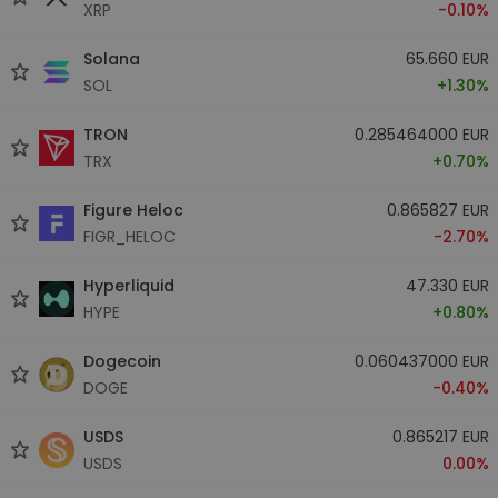
XRP
-0.10%
Solana
65.660 EUR
SOL
+1.30%
TRON
0.285464000 EUR
TRX
+0.70%
Figure Heloc
0.865827 EUR
FIGR_HELOC
-2.70%
Hyperliquid
47.330 EUR
HYPE
+0.80%
Dogecoin
0.060437000 EUR
DOGE
-0.40%
USDS
0.865217 EUR
USDS
0.00%