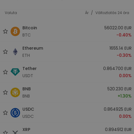
/
Valuta
Ár
Változtatás 24 óra
Bitcoin
56022.00 EUR
BTC
-0.40%
Ethereum
1655.14 EUR
ETH
-0.30%
Tether
0.864700 EUR
USDT
0.00%
BNB
520.230 EUR
BNB
+1.30%
USDC
0.864925 EUR
USDC
0.00%
XRP
0.894912 EUR