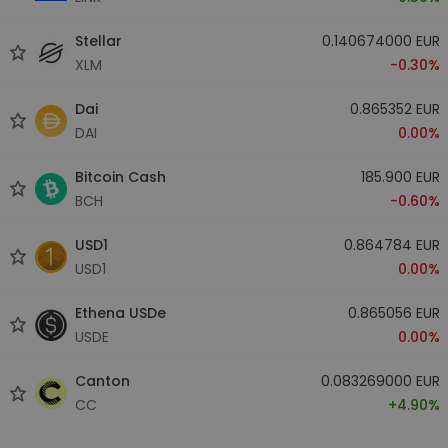
Stellar
0.140674000 EUR
XLM
-0.30%
Dai
0.865352 EUR
DAI
0.00%
Bitcoin Cash
185.900 EUR
BCH
-0.60%
USD1
0.864784 EUR
USD1
0.00%
Ethena USDe
0.865056 EUR
USDE
0.00%
Canton
0.083269000 EUR
CC
+4.90%