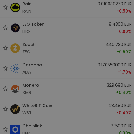
Rain
0.010939270 EUR
RAIN
-0.50%
LEO Token
8.4300 EUR
LEO
0.00%
Zcash
440.730 EUR
ZEC
+0.50%
Cardano
0.170550000 EUR
ADA
-1.70%
Monero
329.690 EUR
XMR
+0.40%
WhiteBIT Coin
48.480 EUR
WBT
-0.40%
Chainlink
7.1500 EUR
LINK
+0.30%