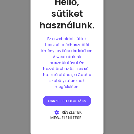
Helló,
sütiket
használunk.
Ez a weboldal sütiket
használ a felhasználói
élmény javítása érdekében.
A weboldalunk
használatával Ön
hozzájárul az összes süti
használatához, a Cookie
szabályzatunknak
megfelelően.
ÖSSZES ELFOGADÁSA
RÉSZLETEK
MEGJELENÍTÉSE
ELENGEDHETETLENÜL
SZÜKSÉGES