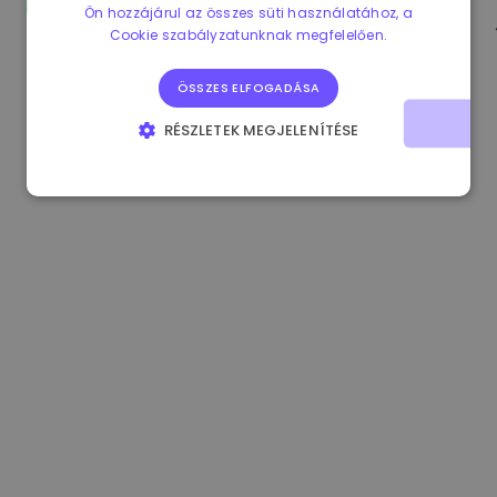
Ön hozzájárul az összes süti használatához, a
0.865673 €
-0.10%
3.4B €
Cookie szabályzatunknak megfelelően.
ÖSSZES ELFOGADÁSA
RÉSZLETEK MEGJELENÍTÉSE
ELENGEDHETETLENÜL SZÜKSÉGES
TELJESÍTMÉNY
CÉLZÁS
FUNKCIONALITÁS