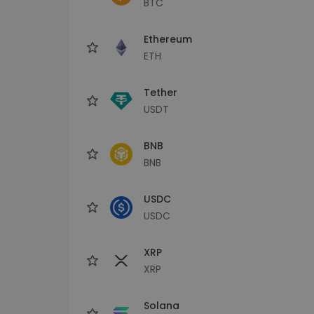
BTC
kriptotárca
Ethereum
ETH
Tether
USDT
BNB
BNB
USDC
USDC
XRP
XRP
Solana