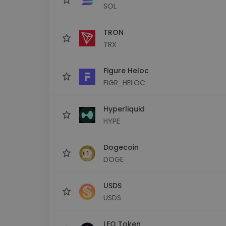
SOL
TRON
TRX
Figure Heloc
FIGR_HELOC
Hyperliquid
HYPE
Dogecoin
DOGE
USDS
USDS
LEO Token