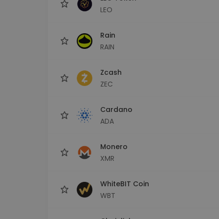
LEO
Rain
RAIN
Zcash
ZEC
Cardano
ADA
Monero
XMR
WhiteBIT Coin
WBT