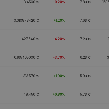
8.4500 €
-0.20%
7.8B €
158
0.010878420 €
+1.20%
7.6B €
427.540 €
-4.20%
7.2B €
0.165465000 €
-3.70%
6.2B €
313.570 €
+1.90%
5.9B €
48.450 €
+0.80%
5.7B €