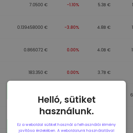
7.0500 €
-1.10%
5.3B €
0.139458000 €
-3.80%
4.8B €
0.866072 €
0.00%
4.0B €
183.350 €
0.00%
3.7B €
0.865650 €
0.00%
3.5B €
6
Helló, sütiket
használunk.
0.087241000 €
-6.90%
3.4B €
Ez a weboldal sütiket használ a felhasználói élmény
javítása érdekében. A weboldalunk használatával