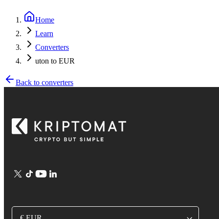
Home
Learn
Converters
uton to EUR
Back to converters
€ EUR