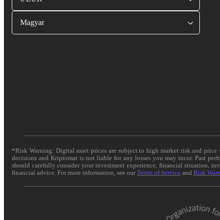
Magyar
*Risk Warning: Digital asset prices are subject to high market risk and pric
decisions and Kriptomat is not liable for any losses you may incur. Past per
should carefully consider your investment experience, financial situation, in
financial advice. For more information, see our
Terms of Service
and
Risk War