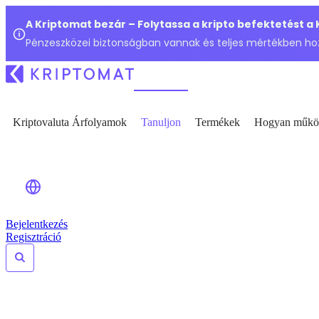
A Kriptomat bezár – Folytassa a kripto befektetést a
Pénzeszközei biztonságban vannak és teljes mértékben ho
Kriptovaluta Árfolyamok
Tanuljon
Termékek
Hogyan műkö
Bejelentkezés
Regisztráció