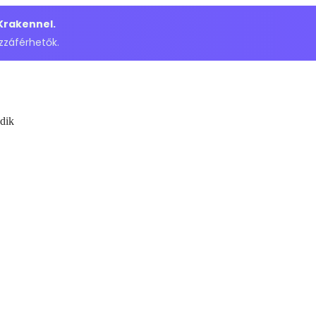
 Krakennel.
zzáférhetők.
dik