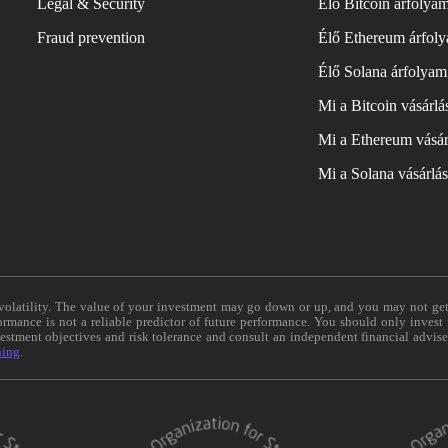
Legal & Security
Élő Bitcoin árfolya
Fraud prevention
Élő Ethereum árfol
Élő Solana árfolyam
Mi a Bitcoin vásárl
Mi a Ethereum vásár
Mi a Solana vásárlá
e volatility. The value of your investment may go down or up, and you may not ge
formance is not a reliable predictor of future performance. You should only invest
vestment objectives and risk tolerance and consult an independent financial advis
ning
.