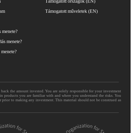
m
Támogatott országok (EN)
yam
Támogatott műveletek (EN)
ás menete?
lás menete?
s menete?
t back the amount invested. You are solely responsible for your investment
 in products you are familiar with and where you understand the risks. You
er prior to making any investment. This material should not be construed as