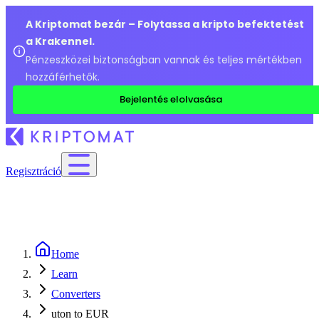
A Kriptomat bezár – Folytassa a kripto befektetést
a Krakennel.
Pénzeszközei biztonságban vannak és teljes mértékben
hozzáférhetők.
Bejelentés elolvasása
Regisztráció
Home
Learn
Converters
uton to EUR