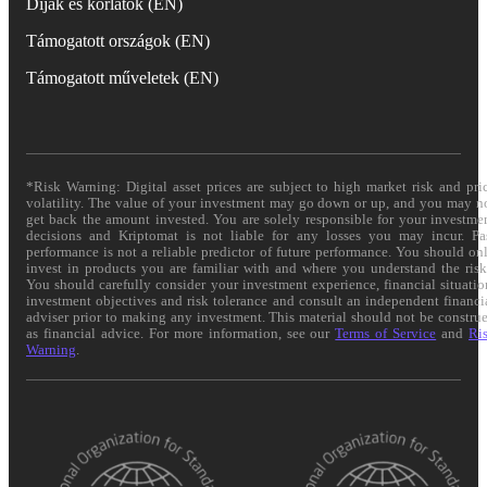
Díjak és korlátok (EN)
Támogatott országok (EN)
Támogatott műveletek (EN)
*Risk Warning: Digital asset prices are subject to high market risk and pri
volatility. The value of your investment may go down or up, and you may n
get back the amount invested. You are solely responsible for your investme
decisions and Kriptomat is not liable for any losses you may incur. Pa
performance is not a reliable predictor of future performance. You should on
invest in products you are familiar with and where you understand the risk
You should carefully consider your investment experience, financial situatio
investment objectives and risk tolerance and consult an independent financi
adviser prior to making any investment. This material should not be constru
as financial advice. For more information, see our
Terms of Service
and
Ri
Warning
.