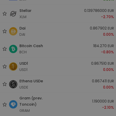
Stellar
0.139786000 EUR
XLM
-2.70%
Dai
0.867902 EUR
DAI
0.00%
Bitcoin Cash
184.270 EUR
BCH
-0.80%
USD1
0.867510 EUR
USD1
0.00%
Ethena USDe
0.867411 EUR
USDE
0.00%
Gram (prev.
1.190000 EUR
Toncoin)
-2.10%
GRAM