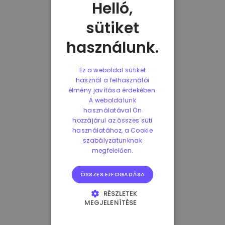
Helló,
sütiket
használunk.
Ez a weboldal sütiket
használ a felhasználói
élmény javítása érdekében.
A weboldalunk
használatával Ön
hozzájárul az összes süti
használatához, a Cookie
szabályzatunknak
megfelelően.
ÖSSZES ELFOGADÁSA
RÉSZLETEK
MEGJELENÍTÉSE
ELENGEDHETETLENÜL