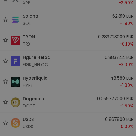
XRP
-2.50%
Solana
62.810 EUR
SOL
-1.90%
TRON
0.283723000 EUR
TRX
-0.10%
Figure Heloc
0.883744 EUR
FIGR_HELOC
-3.00%
Hyperliquid
48.580 EUR
HYPE
-1.00%
Dogecoin
0.059777000 EUR
DOGE
-1.50%
USDS
0.867800 EUR
USDS
0.00%