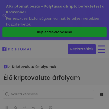
A Kriptomat bezár – Folytassa a kripto befektetést a
Krakennel.
Pénzeszközei biztonságban vannak és teljes mértékben
hozzáférhetők.
Bejelentés elolvasása
Regisztrálok
Kriptovaluta árfolyamok
Élő kriptovaluta árfolyam