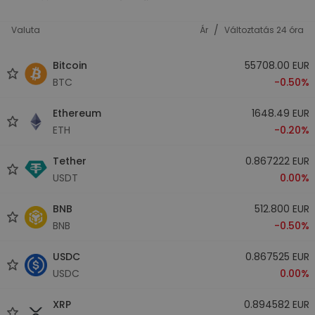
/
Valuta
Ár
Változtatás 24 óra
Bitcoin
55708.00 EUR
BTC
-0.50%
Ethereum
1648.49 EUR
ETH
-0.20%
Tether
0.867222 EUR
USDT
0.00%
BNB
512.800 EUR
BNB
-0.50%
USDC
0.867525 EUR
USDC
0.00%
XRP
0.894582 EUR