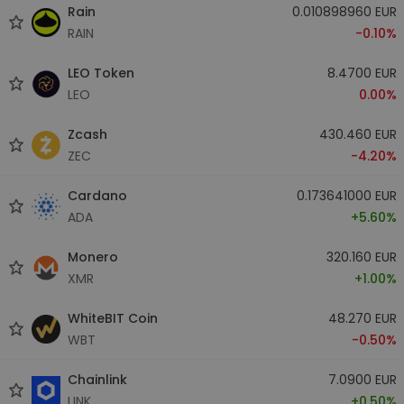
Rain
0.010898960 EUR
RAIN
-0.10%
LEO Token
8.4700 EUR
LEO
0.00%
Zcash
430.460 EUR
ZEC
-4.20%
Cardano
0.173641000 EUR
ADA
+5.60%
Monero
320.160 EUR
XMR
+1.00%
WhiteBIT Coin
48.270 EUR
WBT
-0.50%
Chainlink
7.0900 EUR
LINK
+0.50%