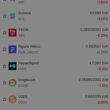
XRP
-1.60%
Solana
63.590 EUR
SOL
-1.00%
TRON
0.283139000 EUR
TRX
-0.30%
Figure Heloc
0.883557 EUR
FIGR_HELOC
+1.70%
Hyperliquid
47.980 EUR
HYPE
-3.10%
Dogecoin
0.059902000 EUR
DOGE
-1.10%
USDS
0.866093 EUR
USDS
0.00%