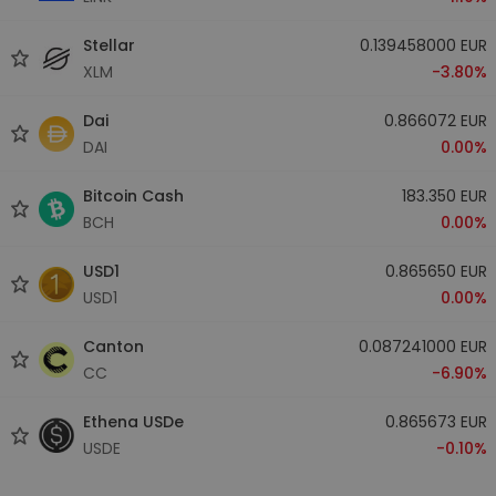
Stellar
0.139458000 EUR
XLM
-3.80%
Dai
0.866072 EUR
DAI
0.00%
Bitcoin Cash
183.350 EUR
BCH
0.00%
USD1
0.865650 EUR
USD1
0.00%
Canton
0.087241000 EUR
CC
-6.90%
Ethena USDe
0.865673 EUR
USDE
-0.10%