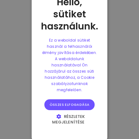
Helló,
sütiket
használunk.
Ez a weboldal sütiket
használ a felhasználói
élmény javítása érdekében.
A weboldalunk
használatával Ön
hozzájárul az összes süti
használatához, a Cookie
szabályzatunknak
megfelelően.
ÖSSZES ELFOGADÁSA
RÉSZLETEK
MEGJELENÍTÉSE
ELENGEDHETETLENÜL
SZÜKSÉGES