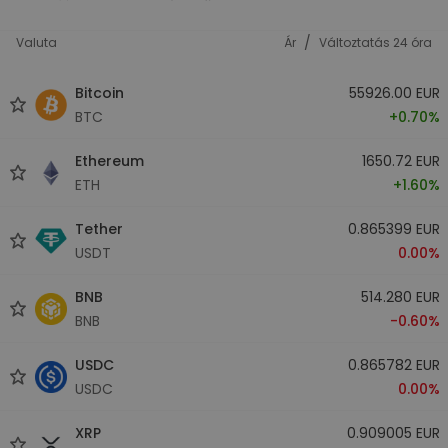
/
Valuta
Ár
Változtatás 24 óra
Bitcoin
55926.00 EUR
BTC
+0.70%
Ethereum
1650.72 EUR
ETH
+1.60%
Tether
0.865399 EUR
USDT
0.00%
BNB
514.280 EUR
BNB
-0.60%
USDC
0.865782 EUR
USDC
0.00%
XRP
0.909005 EUR