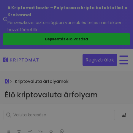
A Kriptomat bezár – Folytassa a kripto befektetést a
Krakennel.
Pénzeszközei biztonságban vannak és teljes mértékben
hozzáférhetők.
Bejelentés elolvasása
Regisztrálok
Kriptovaluta árfolyamok
Élő kriptovaluta árfolyam