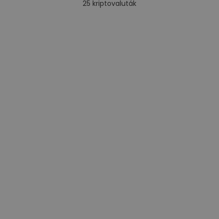
25
kriptovaluták