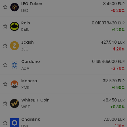
LEO Token
8.4500 EUR
LEO
-0.20%
Rain
0.010878420 EUR
RAIN
+1.20%
Zcash
427.540 EUR
ZEC
-4.20%
Cardano
0.165465000 EUR
ADA
-3.70%
Monero
313.570 EUR
XMR
+1.90%
WhiteBIT Coin
48.450 EUR
WBT
+0.80%
Chainlink
7.0500 EUR
LINK
-1.10%