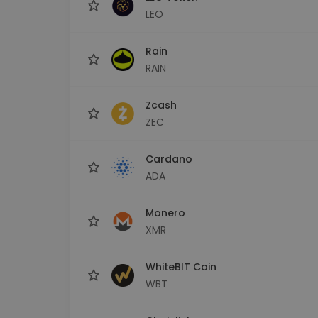
LEO
Rain
RAIN
Zcash
ZEC
Cardano
ADA
Monero
XMR
WhiteBIT Coin
WBT