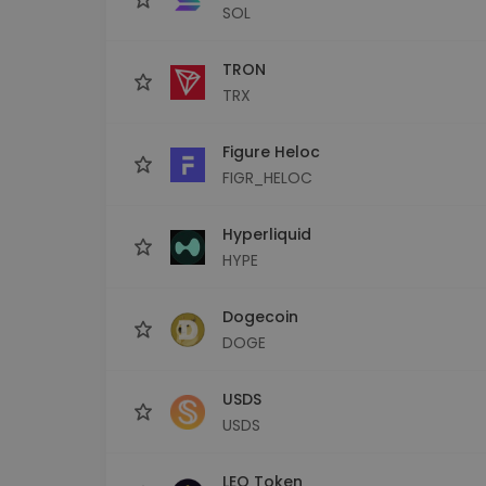
SOL
TRON
TRX
Figure Heloc
FIGR_HELOC
Hyperliquid
HYPE
Dogecoin
DOGE
USDS
USDS
LEO Token