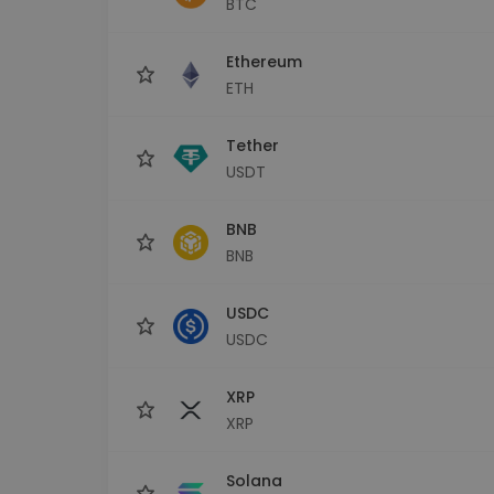
BTC
kriptotárca
Ethereum
ETH
Tether
USDT
BNB
BNB
USDC
USDC
XRP
XRP
Solana