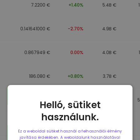
7.2200 €
+1.40%
5.4B €
0.141641000 €
-2.70%
4.9B €
0.867949 €
0.00%
4.0B €
186.080 €
+0.80%
3.7B €
0.867692 €
0.00%
3.5B €
Helló, sütiket
használunk.
0.085773000 €
-5.40%
3.4B €
Ez a weboldal sütiket használ a felhasználói élmény
javítása érdekében. A weboldalunk használatával