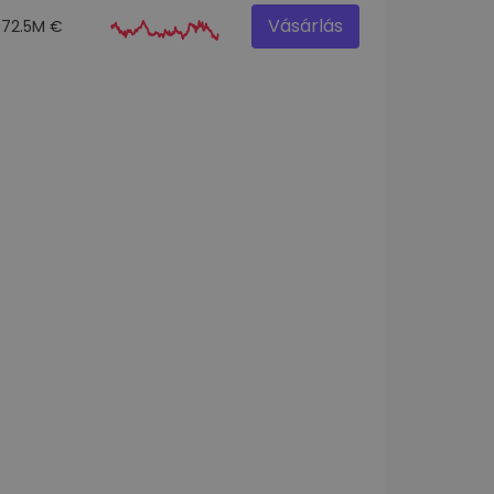
Vásárlás
72.5M €