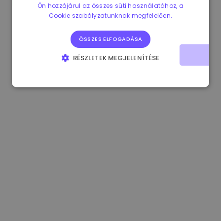
Ön hozzájárul az összes süti használatához, a
0.867648 €
0.00%
3.4B €
Cookie szabályzatunknak megfelelően.
ÖSSZES ELFOGADÁSA
RÉSZLETEK MEGJELENÍTÉSE
ELENGEDHETETLENÜL SZÜKSÉGES
TELJESÍTMÉNY
CÉLZÁS
FUNKCIONALITÁS