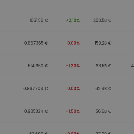
1661.56 €
+2.10%
200.5B €
0.867365 €
0.00%
159.2B €
514.650 €
-1.30%
68.5B €
4
0.867704 €
0.00%
62.4B €
0.905334 €
-1.50%
56.6B €
63.600 €
-0.80%
37.0B €