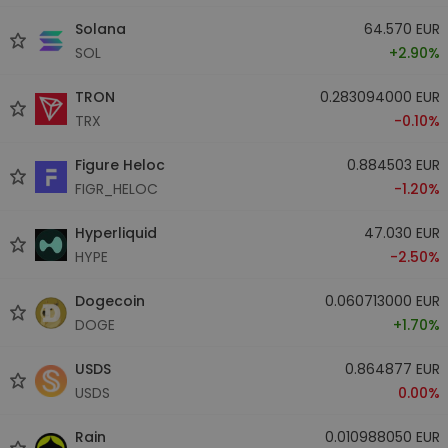
Solana
64.570 EUR
SOL
+2.90%
TRON
0.283094000 EUR
TRX
-0.10%
Figure Heloc
0.884503 EUR
FIGR_HELOC
-1.20%
Hyperliquid
47.030 EUR
HYPE
-2.50%
Dogecoin
0.060713000 EUR
DOGE
+1.70%
USDS
0.864877 EUR
USDS
0.00%
Rain
0.010988050 EUR