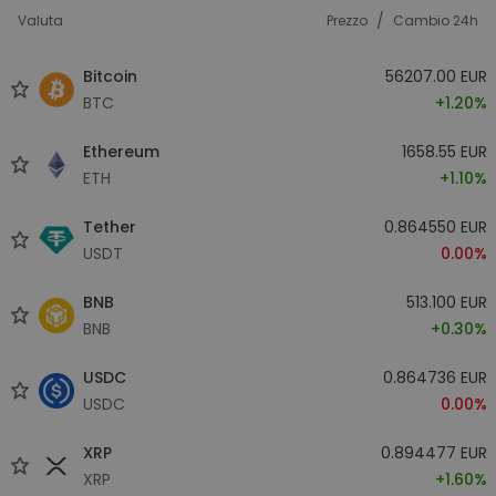
/
Valuta
Prezzo
Cambio 24h
Bitcoin
56207.00 EUR
BTC
+1.20%
Ethereum
1658.55 EUR
ETH
+1.10%
Tether
0.864550 EUR
USDT
0.00%
BNB
513.100 EUR
BNB
+0.30%
USDC
0.864736 EUR
USDC
0.00%
XRP
0.894477 EUR
XRP
+1.60%