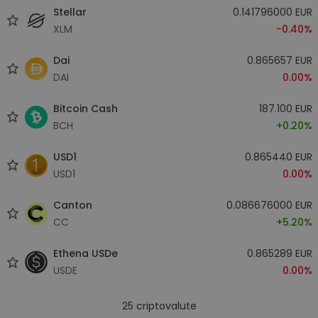
Stellar
0.141796000 EUR
XLM
-0.40%
Dai
0.865657 EUR
DAI
0.00%
Bitcoin Cash
187.100 EUR
BCH
+0.20%
USD1
0.865440 EUR
USD1
0.00%
Canton
0.086676000 EUR
CC
+5.20%
Ethena USDe
0.865289 EUR
USDE
0.00%
25
criptovalute