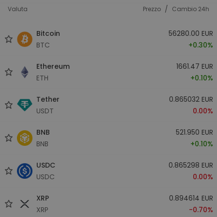
/
Valuta
Prezzo
Cambio 24h
Bitcoin
56280.00 EUR
BTC
+0.30%
Ethereum
1661.47 EUR
ETH
+0.10%
Tether
0.865032 EUR
USDT
0.00%
BNB
521.950 EUR
BNB
+0.10%
USDC
0.865298 EUR
USDC
0.00%
XRP
0.894614 EUR
XRP
-0.70%