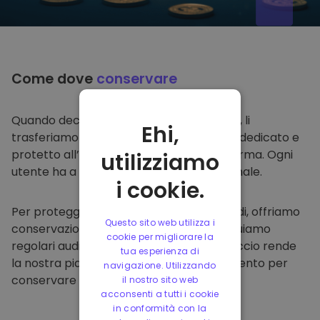
Come dove
conservare
Quando decidi di comprare su
Kriptomat
, li
Ehi,
trasferiamo direttamente nel tuo wallet dedicato e
protetto all’interno della nostra piattaforma. Ogni
utilizziamo
utente ha a disposizione un wallet personale.
i cookie.
Per proteggere i nostri clienti e i loro fondi, offriamo
Questo sito web utilizza i
conservazione offline protetta ed effettuiamo
cookie per migliorare la
regolari audit di sicurezza. Questo approccio rende
tua esperienza di
la nostra piattaforma un punto di riferimento per
navigazione. Utilizzando
conservare e altre criptovalute.
il nostro sito web
acconsenti a tutti i cookie
in conformità con la