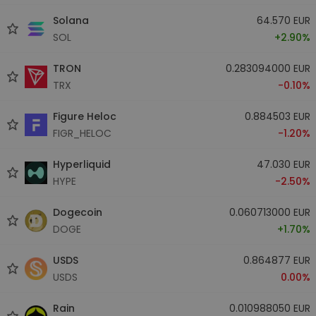
Solana
64.570 EUR
SOL
+2.90%
TRON
0.283094000 EUR
TRX
-0.10%
Figure Heloc
0.884503 EUR
FIGR_HELOC
-1.20%
Hyperliquid
47.030 EUR
HYPE
-2.50%
Dogecoin
0.060713000 EUR
DOGE
+1.70%
USDS
0.864877 EUR
USDS
0.00%
Rain
0.010988050 EUR