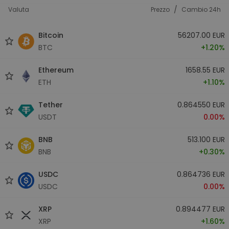
/
Valuta
Prezzo
Cambio 24h
Bitcoin
56207.00 EUR
BTC
+1.20%
Ethereum
1658.55 EUR
ETH
+1.10%
Tether
0.864550 EUR
USDT
0.00%
BNB
513.100 EUR
BNB
+0.30%
USDC
0.864736 EUR
USDC
0.00%
XRP
0.894477 EUR
XRP
+1.60%