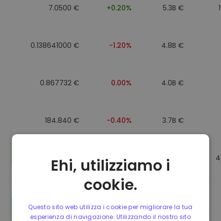
7.0500 €
+0.20%
5.3B €
0.138641000 €
-1.20%
4.8B €
0.867732 €
0.00%
4.0B €
184.840 €
-0.40%
3.7B €
0.867499 €
0.00%
3.5B €
4
Ehi, utilizziamo i
cookie.
0.867435 €
0.00%
3.4B €
Questo sito web utilizza i cookie per migliorare la tua
esperienza di navigazione. Utilizzando il nostro sito