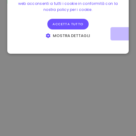
web acconsenti a tutti i cookie in conformità con la
1.160000 €
-4.10%
3.2B €
nostra policy per i cookie.
ACCETTA TUTTO
MOSTRA DETTAGLI
STRETTAMENTE NECESSARI
PERFORMANCE
TARGETING
FUNZIONALITÀ