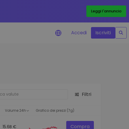
Leggi l'annuncio
Accedi
Iscriviti
di prezzo
menti dei prezzi in tempo
 tuoi token preferiti
 asset
pportunità di investimento
Filtri
 dei dati del
oglio
ioni utili per performance
Volume 24h
Grafico dei prezzi (7g)
Compra
15.6B €