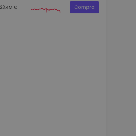
Compra
23.4M €