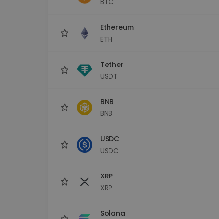
BTC
Scoperta investimenti
Trova la tua strategia cryp
Ethereum
ETH
Tether
USDT
BNB
BNB
USDC
USDC
XRP
XRP
Solana