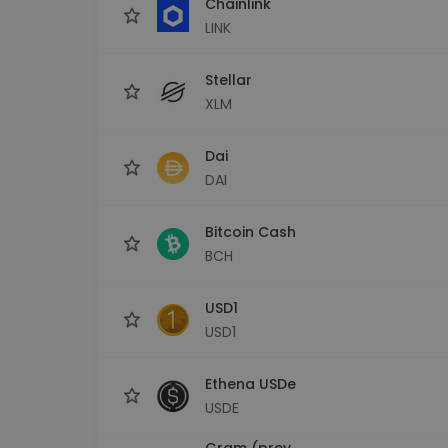
Chainlink
LINK
Stellar
XLM
Dai
DAI
Bitcoin Cash
BCH
USD1
USD1
Ethena USDe
USDE
Gram (prev.