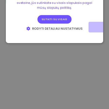
svetaine, jūs sutinkate su visais slapukais pagal
1.180000 €
+1.90%
3.2B €
mūsų slapukų politiką.
SUTIKTI SU VISAIS
RODYTI DETALIAU NUSTATYMUS
BŪTINIEJI
VEIKIMĄ GERINANTYS
TIKSLINIAI
FUNKCINIAI