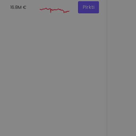
Pirkti
16.8M €