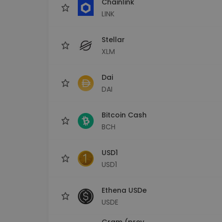
Chainlink
LINK
Stellar
XLM
Dai
DAI
Bitcoin Cash
BCH
USD1
USD1
Ethena USDe
USDE
Gram (prev.