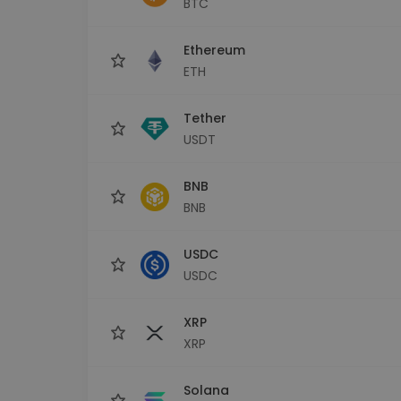
BTC
Investicijų tyrinėtojas
Rask savo kripto strategiją
Ethereum
ETH
Tether
USDT
BNB
BNB
USDC
USDC
XRP
XRP
Solana