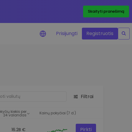
Skaityti pranešimą
Prisijungti
Registruotis
ai apie kainas
 žetonų kainų
mai realiuoju laiku
e išteklius
e investavimo galimybes
Filtrai
o analizė
 įžvalgos, užtikrinančios
kyčių kiekis per
rezultatą
Kainų pokyčiai (7 d.)
24 valandas
Pirkti
16.2B €