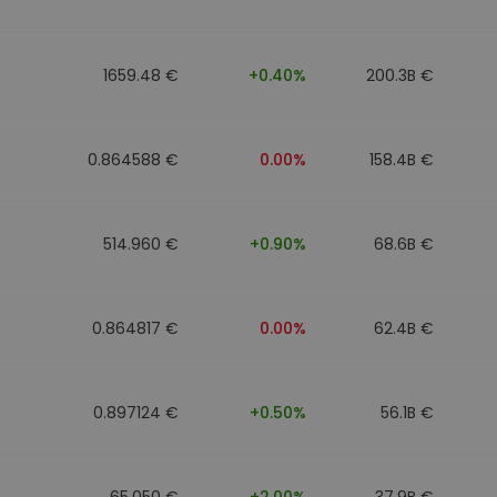
1659.48 €
+0.40%
200.3B €
0.864588 €
0.00%
158.4B €
514.960 €
+0.90%
68.6B €
0.864817 €
0.00%
62.4B €
0.897124 €
+0.50%
56.1B €
65.050 €
+2.00%
37.9B €