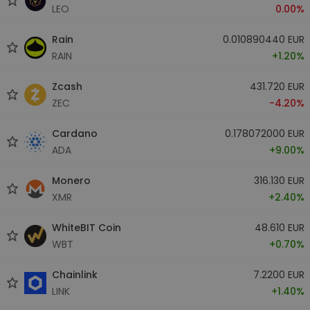
LEO
0.00%
Rain
0.010890440 EUR
RAIN
+1.20%
Zcash
431.720 EUR
ZEC
-4.20%
Cardano
0.178072000 EUR
ADA
+9.00%
Monero
316.130 EUR
XMR
+2.40%
WhiteBIT Coin
48.610 EUR
WBT
+0.70%
Chainlink
7.2200 EUR
LINK
+1.40%