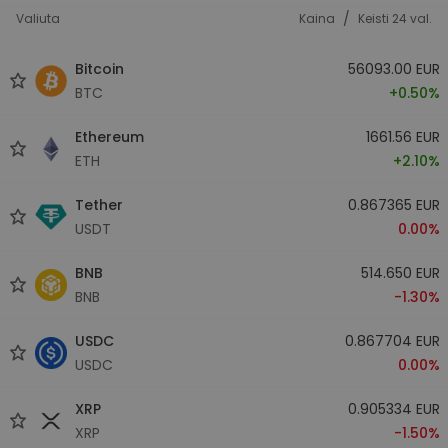
/
Valiuta
Kaina
Keisti 24 val.
Bitcoin
56093.00 EUR
BTC
+0.50%
Ethereum
1661.56 EUR
ETH
+2.10%
Tether
0.867365 EUR
USDT
0.00%
BNB
514.650 EUR
BNB
-1.30%
USDC
0.867704 EUR
USDC
0.00%
XRP
0.905334 EUR
XRP
-1.50%