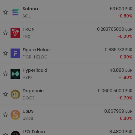
Solana
63.600 EUR
SOL
-0.80%
TRON
0.283765000 EUR
TRX
-0.20%
Figure Heloc
0.886732 EUR
FIGR_HELOC
0.00%
Hyperliquid
48.880 EUR
HYPE
-1.80%
Dogecoin
0.060015000 EUR
DOGE
-0.70%
USDS
0.867969 EUR
USDS
0.00%
LEO Token
8.4800 EUR