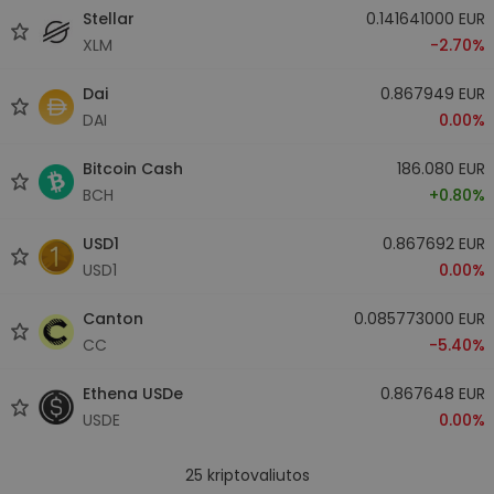
Stellar
0.141641000 EUR
XLM
-2.70%
Dai
0.867949 EUR
DAI
0.00%
Bitcoin Cash
186.080 EUR
BCH
+0.80%
USD1
0.867692 EUR
USD1
0.00%
Canton
0.085773000 EUR
CC
-5.40%
Ethena USDe
0.867648 EUR
USDE
0.00%
25
kriptovaliutos