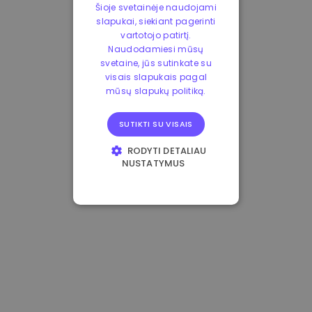
Šioje svetainėje naudojami
slapukai, siekiant pagerinti
vartotojo patirtį.
Naudodamiesi mūsų
svetaine, jūs sutinkate su
visais slapukais pagal
mūsų slapukų politiką.
SUTIKTI SU VISAIS
RODYTI DETALIAU
NUSTATYMUS
BŪTINIEJI
VEIKIMĄ GERINANTYS
TIKSLINIAI
FUNKCINIAI