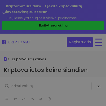
Kriptomat užsidaro – tęskite kriptovaliutų
investavimą su Kraken.
Jūsų lėšos yra saugios ir visiškai prieinamos.
Skaityti pranešimą
Registruotis
Kriptovaliutų kainos
Kriptovaliutos kaina šiandien