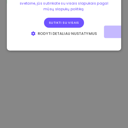
svetaine, jūs sutinkate su visais slapukais pagal
1.170000 €
+2.60%
3.2B €
mūsų slapukų politiką.
SUTIKTI SU VISAIS
RODYTI DETALIAU NUSTATYMUS
BŪTINIEJI
VEIKIMĄ GERINANTYS
TIKSLINIAI
FUNKCINIAI