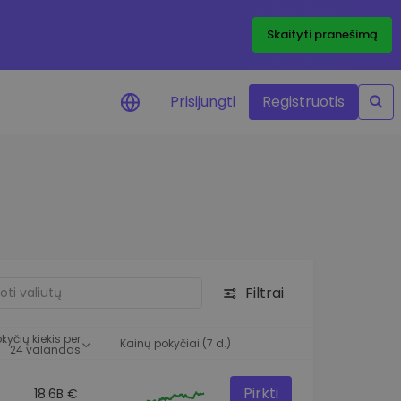
Skaityti pranešimą
Prisijungti
Registruotis
ai apie kainas
 žetonų kainų
mai realiuoju laiku
e išteklius
e investavimo galimybes
Filtrai
o analizė
 įžvalgos, užtikrinančios
kyčių kiekis per
rezultatą
Kainų pokyčiai (7 d.)
24 valandas
Pirkti
18.6B €