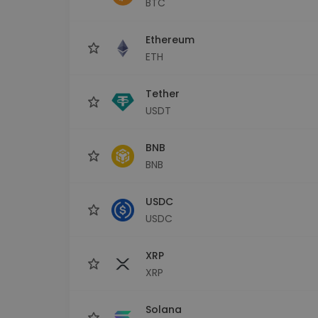
BTC
Investicijų tyrinėtojas
Rask savo kripto strategiją
Ethereum
ETH
Tether
USDT
BNB
BNB
USDC
USDC
XRP
XRP
Solana