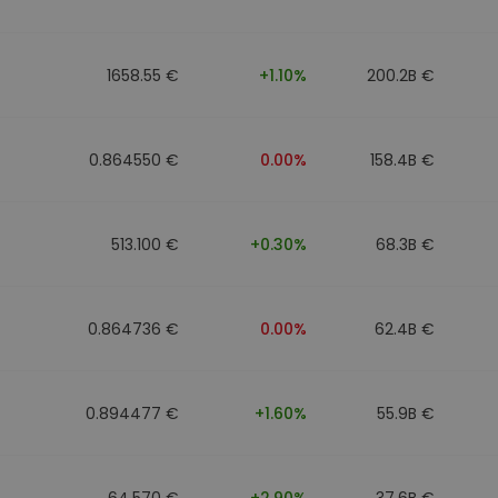
1658.55 €
+1.10%
200.2B €
0.864550 €
0.00%
158.4B €
513.100 €
+0.30%
68.3B €
0.864736 €
0.00%
62.4B €
0.894477 €
+1.60%
55.9B €
64.570 €
+2.90%
37.6B €