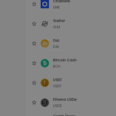
Chainlink
LINK
Stellar
XLM
Dai
DAI
Bitcoin Cash
BCH
USD1
USD1
Ethena USDe
USDE
Gram (prev.