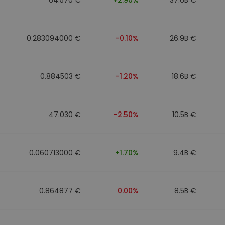
0.283094000 €
-0.10%
26.9B €
0.884503 €
-1.20%
18.6B €
47.030 €
-2.50%
10.5B €
0.060713000 €
+1.70%
9.4B €
0.864877 €
0.00%
8.5B €