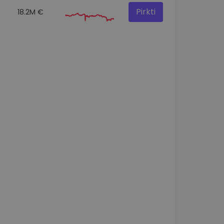
Pirkti
18.2M €