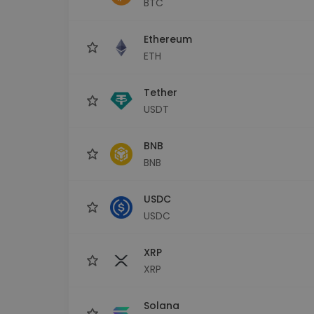
BTC
Investicijų tyrinėtojas
Rask savo kripto strategiją
Ethereum
ETH
Tether
USDT
BNB
BNB
USDC
USDC
XRP
XRP
Solana