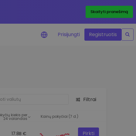
Skaityti pranešimą
Prisijungti
Registruotis
ai apie kainas
 žetonų kainų
mai realiuoju laiku
e išteklius
e investavimo galimybes
Filtrai
o analizė
 įžvalgos, užtikrinančios
kyčių kiekis per
rezultatą
Kainų pokyčiai (7 d.)
24 valandas
Pirkti
17.8B €