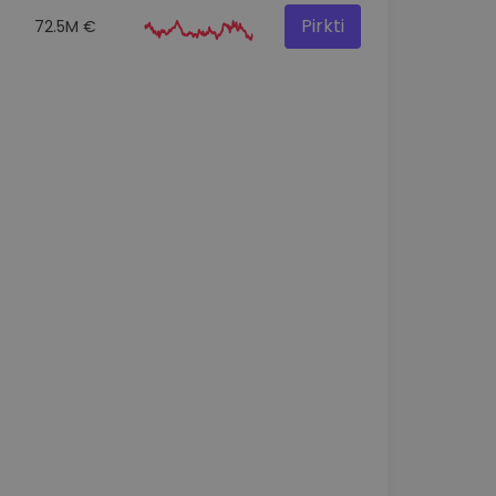
Pirkti
72.5M €