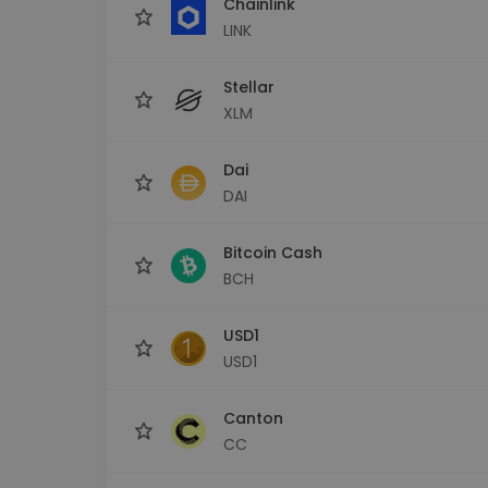
Chainlink
LINK
Stellar
XLM
Dai
DAI
Bitcoin Cash
BCH
USD1
USD1
Canton
CC