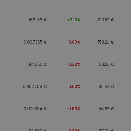
1661.56 €
+2.10%
200.5B €
0.867365 €
0.00%
159.2B €
514.650 €
-1.30%
68.5B €
0.867704 €
0.00%
62.4B €
0.905334 €
-1.50%
56.6B €
63.600 €
-0.80%
37.0B €