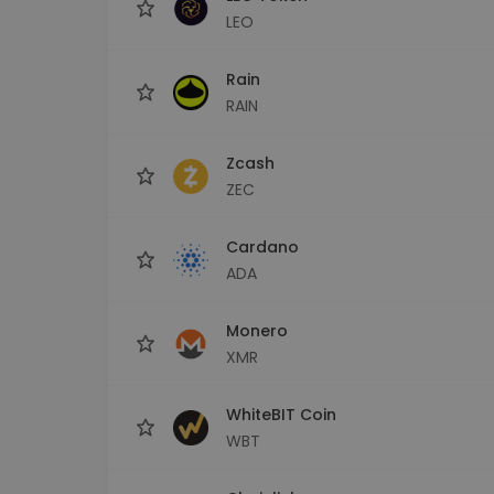
LEO
Rain
RAIN
Zcash
ZEC
Cardano
ADA
Monero
XMR
WhiteBIT Coin
WBT