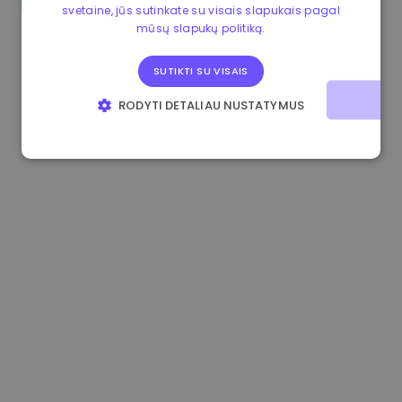
svetaine, jūs sutinkate su visais slapukais pagal
0.867648 €
0.00%
3.4B €
mūsų slapukų politiką.
SUTIKTI SU VISAIS
RODYTI DETALIAU NUSTATYMUS
BŪTINIEJI
VEIKIMĄ GERINANTYS
TIKSLINIAI
FUNKCINIAI