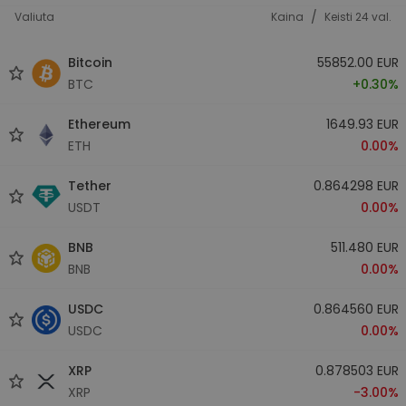
/
Valiuta
Kaina
Keisti 24 val.
Bitcoin
55852.00 EUR
BTC
+0.30%
Ethereum
1649.93 EUR
ETH
0.00%
Tether
0.864298 EUR
USDT
0.00%
BNB
511.480 EUR
BNB
0.00%
USDC
0.864560 EUR
USDC
0.00%
XRP
0.878503 EUR
XRP
-3.00%