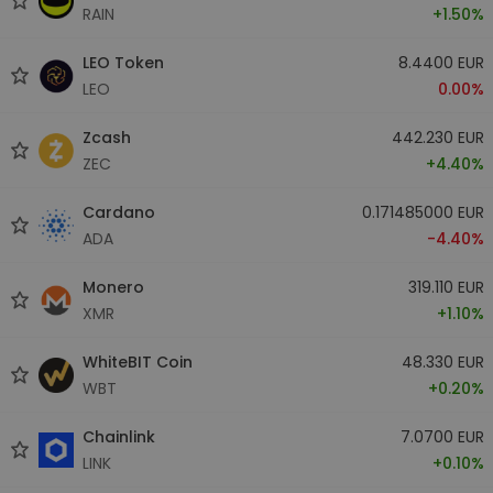
RAIN
+1.50%
LEO Token
8.4400 EUR
LEO
0.00%
Zcash
442.230 EUR
ZEC
+4.40%
Cardano
0.171485000 EUR
ADA
-4.40%
Monero
319.110 EUR
XMR
+1.10%
WhiteBIT Coin
48.330 EUR
WBT
+0.20%
Chainlink
7.0700 EUR
LINK
+0.10%