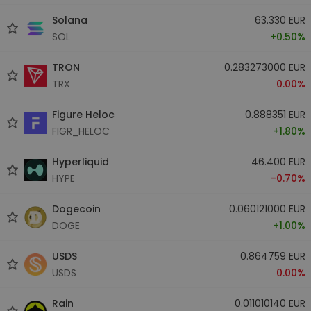
Solana
63.330 EUR
SOL
+0.50%
TRON
0.283273000 EUR
TRX
0.00%
Figure Heloc
0.888351 EUR
FIGR_HELOC
+1.80%
Hyperliquid
46.400 EUR
HYPE
-0.70%
Dogecoin
0.060121000 EUR
DOGE
+1.00%
USDS
0.864759 EUR
USDS
0.00%
Rain
0.011010140 EUR