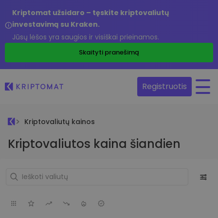
Kriptomat užsidaro – tęskite kriptovaliutų
investavimą su Kraken.
Jūsų lėšos yra saugios ir visiškai prieinamos.
Skaityti pranešimą
Registruotis
Kriptovaliutų kainos
Kriptovaliutos kaina šiandien