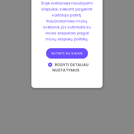
Šioje svetainėje naudojami
slapukai, siekiant pagerinti
vartotojo patirtį.
Naudodamiesi mūsų
svetaine, jūs sutinkate su
visais slapukais pagal
mūsų slapukų politiką.
SUTIKTI SU VISAIS
RODYTI DETALIAU
NUSTATYMUS
BŪTINIEJI
VEIKIMĄ GERINANTYS
TIKSLINIAI
FUNKCINIAI