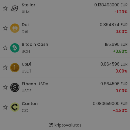
Stellar
0.138493000 EUR
XLM
-1.20%
Dai
0.864874 EUR
DAI
0.00%
Bitcoin Cash
185.690 EUR
BCH
+0.80%
USD1
0.864596 EUR
USD1
0.00%
Ethena USDe
0.864596 EUR
USDE
0.00%
Canton
0.080659000 EUR
CC
-4.80%
25
kriptovaliutos