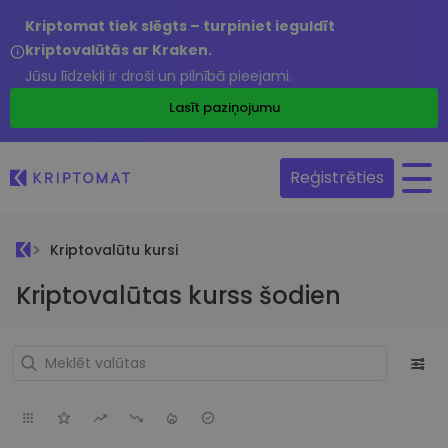
Kriptomat tiek slēgts – turpiniet ieguldīt
kriptovalūtās ar Kraken.
Jūsu līdzekļi ir droši un pilnībā pieejami.
Lasīt paziņojumu
Reģistrēties
Kriptovalūtu kursi
Kriptovalūtas kurss šodien