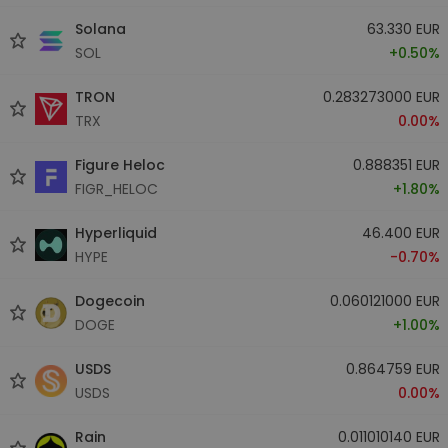
Solana
63.330 EUR
SOL
+0.50%
TRON
0.283273000 EUR
TRX
0.00%
Figure Heloc
0.888351 EUR
FIGR_HELOC
+1.80%
Hyperliquid
46.400 EUR
HYPE
-0.70%
Dogecoin
0.060121000 EUR
DOGE
+1.00%
USDS
0.864759 EUR
USDS
0.00%
Rain
0.011010140 EUR