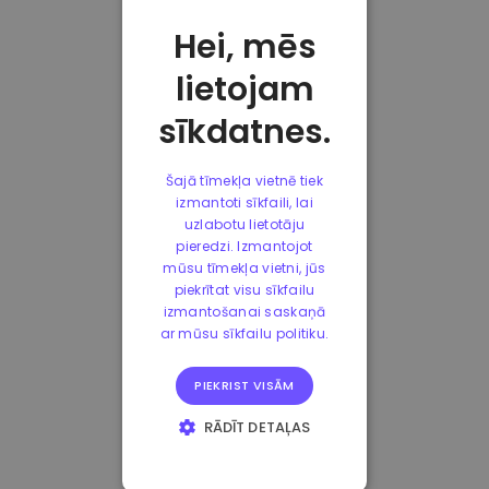
Hei, mēs
lietojam
sīkdatnes.
Šajā tīmekļa vietnē tiek
izmantoti sīkfaili, lai
uzlabotu lietotāju
pieredzi. Izmantojot
mūsu tīmekļa vietni, jūs
piekrītat visu sīkfailu
izmantošanai saskaņā
ar mūsu sīkfailu politiku.
PIEKRIST VISĀM
RĀDĪT DETAĻAS
STRIKTI
NEPIECIEŠAMIE