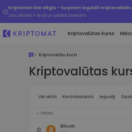
Kriptomat tiek slēgts – turpiniet ieguldīt kriptovalūtās
Jūsu līdzekļi ir droši un pilnībā pieejami.
Kriptovalūtas Kurss
Māci
Kriptovalūtu kursi
Pirkt un pārdot kripto
Kriptovalūtas kur
Visas cenas
Tikko 
Pērciet vairāk nekā 300
Vairāk nekā 300 kriptovalūtu
Nesen 
kriptovalūtas
Ja es
Lielākie Ieguvēji un Zaudētāji
Kripto maiņa
vērtī
Atrodiet investīciju iespējas
Vairāk nekā 1000 valūtu pā
...šodi
iespējas
Visi aktīvi
Kontrolsaraksts
Ieguvēji
Zaudē
Inteliģentie portfeļi
Gudrs veids, kā investēt
Valūta
kriptovalūtās
Kriptomat Maks
Bitcoin
Drošs un vienkāršs kriptova