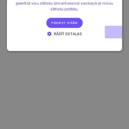
piekrītat visu sīkfailu izmantošanai saskaņā ar mūsu
0.084060000 €
+6.10%
3.3B €
sīkfailu politiku.
PIEKRIST VISĀM
RĀDĪT DETAĻAS
STRIKTI NEPIECIEŠAMIE
VEIKTSPĒJAS
MĒRĶA
FUNKCIONALITĀTES