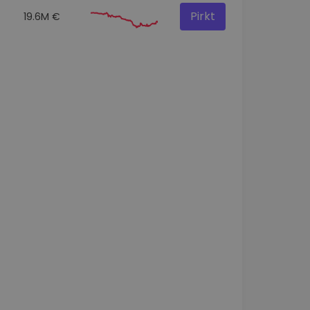
Pirkt
19.6M €