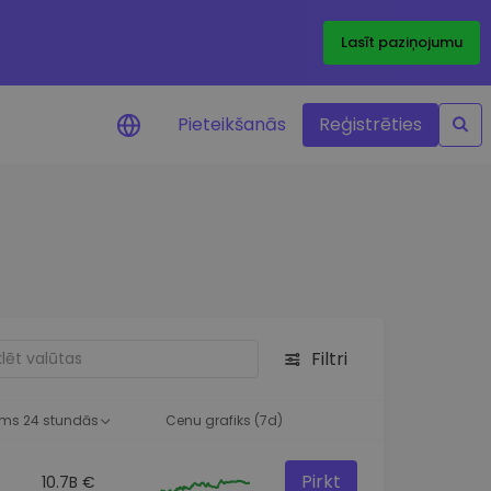
Lasīt paziņojumu
Pieteikšanās
Reģistrēties
ājumi par cenām
ienītāko žetonu cenu
ājumi reāllaikā
 investīciju iespējas
Filtri
a analīze
tziņas optimālai
ai
ms 24 stundās
Cenu grafiks (7d)
Pirkt
10.7B €