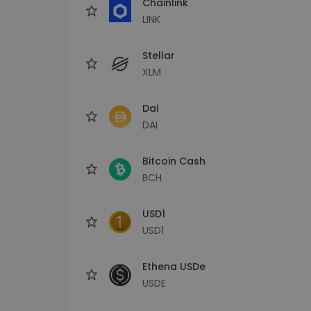
Chainlink
LINK
Stellar
XLM
Dai
DAI
Bitcoin Cash
BCH
USD1
USD1
Ethena USDe
USDE