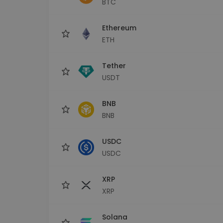
BTC
maks
Ieguldījumu palīgs
Ethereum
Atrodi savu kripto stratēģiju
ETH
Tether
USDT
BNB
BNB
USDC
USDC
XRP
XRP
Solana