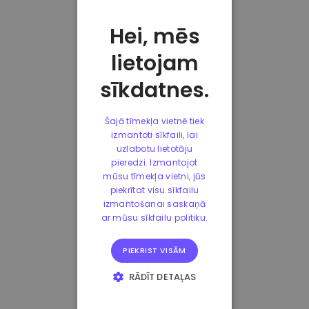
Hei, mēs
lietojam
sīkdatnes.
Šajā tīmekļa vietnē tiek
izmantoti sīkfaili, lai
uzlabotu lietotāju
pieredzi. Izmantojot
mūsu tīmekļa vietni, jūs
piekrītat visu sīkfailu
izmantošanai saskaņā
ar mūsu sīkfailu politiku.
PIEKRIST VISĀM
RĀDĪT DETAĻAS
STRIKTI