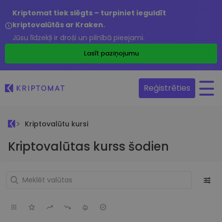
Kriptomat tiek slēgts – turpiniet ieguldīt
kriptovalūtās ar Kraken.
Jūsu līdzekļi ir droši un pilnībā pieejami.
Lasīt paziņojumu
Reģistrēties
Kriptovalūtu kursi
Kriptovalūtas kurss šodien