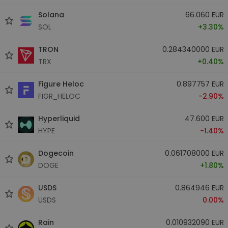
Solana
66.060 EUR
SOL
+3.30%
TRON
0.284340000 EUR
TRX
+0.40%
Figure Heloc
0.897757 EUR
FIGR_HELOC
-2.90%
Hyperliquid
47.600 EUR
HYPE
-1.40%
Dogecoin
0.061708000 EUR
DOGE
+1.80%
USDS
0.864946 EUR
USDS
0.00%
Rain
0.010932090 EUR