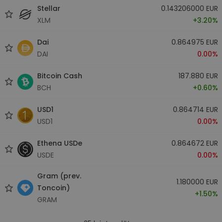
Stellar
0.143206000 EUR
XLM
+3.20%
Dai
0.864975 EUR
DAI
0.00%
Bitcoin Cash
187.880 EUR
BCH
+0.60%
USD1
0.864714 EUR
USD1
0.00%
Ethena USDe
0.864672 EUR
USDE
0.00%
Gram (prev.
1.180000 EUR
Toncoin)
+1.50%
GRAM