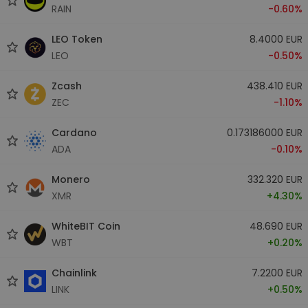
RAIN
-0.60%
LEO Token
8.4000 EUR
LEO
-0.50%
Zcash
438.410 EUR
ZEC
-1.10%
Cardano
0.173186000 EUR
ADA
-0.10%
Monero
332.320 EUR
XMR
+4.30%
WhiteBIT Coin
48.690 EUR
WBT
+0.20%
Chainlink
7.2200 EUR
LINK
+0.50%