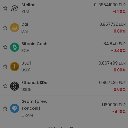
Stellar
0.138641000 EUR
XLM
-1.20%
Dai
0.867732 EUR
DAI
0.00%
Bitcoin Cash
184.840 EUR
BCH
-0.40%
USD1
0.867499 EUR
USD1
0.00%
Ethena USDe
0.867435 EUR
USDE
0.00%
Gram (prev.
1.160000 EUR
Toncoin)
-4.10%
GRAM