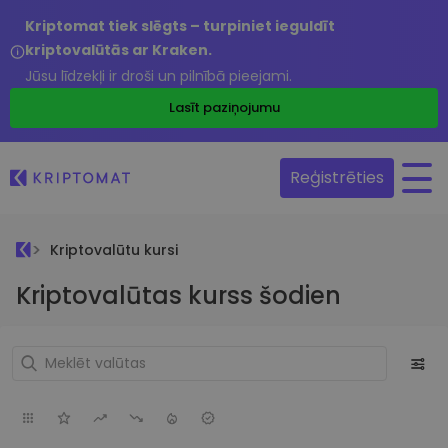
Kriptomat tiek slēgts – turpiniet ieguldīt
kriptovalūtās ar Kraken.
Jūsu līdzekļi ir droši un pilnībā pieejami.
Lasīt paziņojumu
Reģistrēties
Kriptovalūtu kursi
Kriptovalūtas kurss šodien