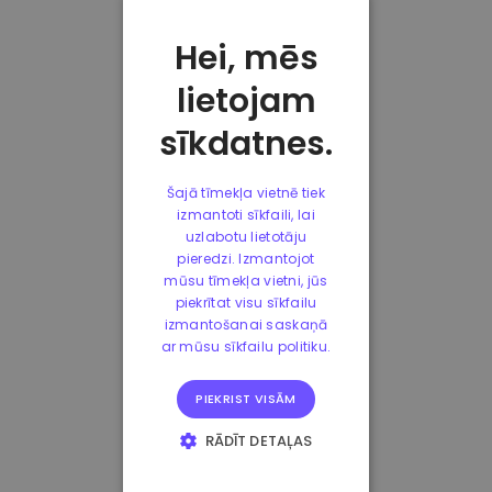
Hei, mēs
lietojam
sīkdatnes.
Šajā tīmekļa vietnē tiek
izmantoti sīkfaili, lai
uzlabotu lietotāju
pieredzi. Izmantojot
mūsu tīmekļa vietni, jūs
piekrītat visu sīkfailu
izmantošanai saskaņā
ar mūsu sīkfailu politiku.
PIEKRIST VISĀM
RĀDĪT DETAĻAS
STRIKTI